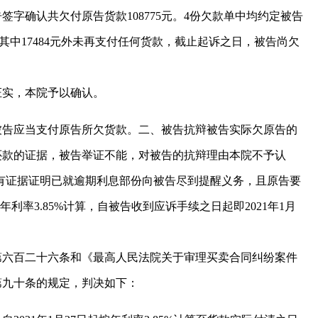
单，被告签字确认共欠付原告货款108775元。4份欠款单中均约定被告
其中17484元外未再支付任何货款，截止起诉之日，被告尚欠
证实，本院予以确认。
被告应当支付原告所欠货款。二、被告抗辩被告实际欠原告的
还款的证据，被告举证不能，对被告的抗辩理由本院不予认
有证据证明已就逾期利息部份向被告尽到提醒义务，且原告要
率3.85%计算，自被告收到应诉手续之日起即2021年1月
第六百二十六条和《最高人民法院关于审理买卖合同纠纷案件
第九十条的规定，判决如下：