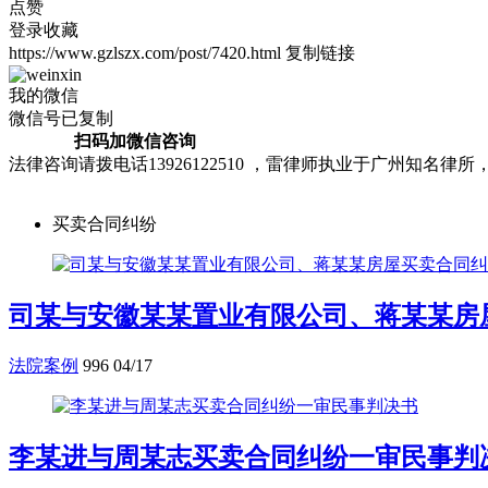
点赞
登录收藏
https://www.gzlszx.com/post/7420.html
复制链接
我的微信
微信号已复制
扫码加微信咨询
法律咨询请拨电话13926122510 ，雷律师执业于广州知
买卖合同纠纷
司某与安徽某某置业有限公司、蒋某某房
法院案例
996
04/17
李某进与周某志买卖合同纠纷一审民事判