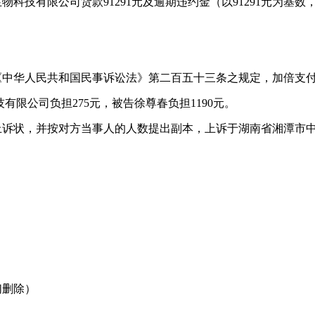
有限公司货款91291元及逾期违约金（以91291元为基数，自2
《中华人民共和国民事诉讼法》第二百五十三条之规定，加倍支
技有限公司负担275元，被告徐尊春负担1190元。
上诉状，并按对方当事人的人数提出副本，上诉于湖南省湘潭市
们删除）