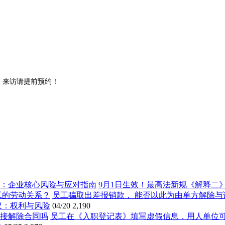
。来访请提前预约！
9月1日生效！最高法新规《解释二
员工骗取出差报销款， 能否以此为由单方解除与
议：权利与风险
04/20
2,190
员工在《入职登记表》填写虚假信息，用人单位