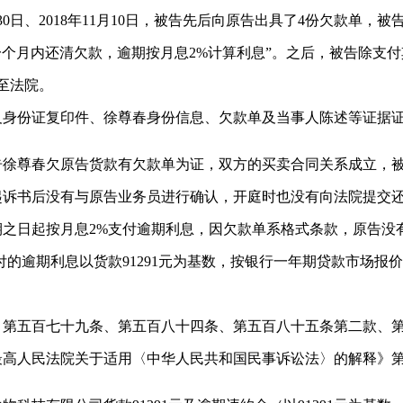
年10月30日、2018年11月10日，被告先后向原告出具了4份欠款
后一个月内还清欠款，逾期按月息2%计算利息”。之后，被告除支付
至法院。
及身份证复印件、徐尊春身份信息、欠款单及当事人陈述等证据
告徐尊春欠原告货款有欠款单为证，双方的买卖合同关系成立，
起诉书后没有与原告业务员进行确认，开庭时也没有向法院提交
之日起按月息2%支付逾期利息，因欠款单系格式条款，原告没
逾期利息以货款91291元为基数，按银行一年期贷款市场报价年利
、第五百七十九条、第五百八十四条、第五百八十五条第二款、
《最高人民法院关于适用〈中华人民共和国民事诉讼法〉的解释》