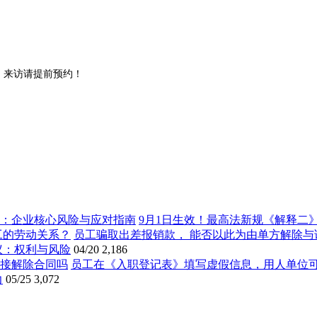
。来访请提前预约！
9月1日生效！最高法新规《解释二
员工骗取出差报销款， 能否以此为由单方解除与
议：权利与风险
04/20
2,186
员工在《入职登记表》填写虚假信息，用人单位
力
05/25
3,072