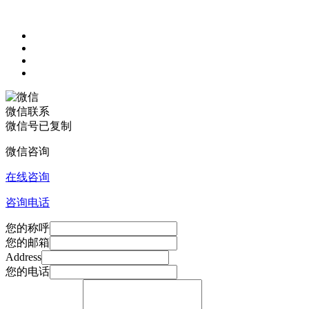
微信联系
微信号已复制
微信咨询
在线咨询
咨询电话
您的称呼
您的邮箱
Address
您的电话