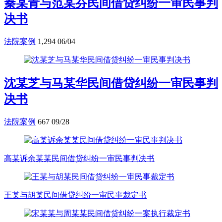
秦某青与范某芬民间借贷纠纷一审民事判
决书
法院案例
1,294
06/04
沈某芝与马某华民间借贷纠纷一审民事判
决书
法院案例
667
09/28
高某诉余某某民间借贷纠纷一审民事判决书
王某与胡某民间借贷纠纷一审民事裁定书