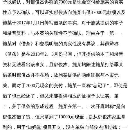
予以确认，对郁俊杰诉称的7000元是现金交付给施某的真实
性亦予以确认，可以证实郁俊杰向施某出借37000元款项以及
施某于2017年1月1日补写借条的事实。对于施某提供的本子
和录音资料，与本案的关联性不予确认。理由在于：第一，
施某对《借条》和交易明细的真实性没有异议，其虽辩称
《借条》是在2018年2、3月份书写，但其提供的本子和录音
资料无法看出该事实，且郁俊杰、施某均陈述施某打给季某
借条时郁俊杰并不在场，故施某提供的两组证据与本案无
关。而对于7000元现金的交付，施某一直称“忘记了”，即使是
借了也已经还了，但又未能提供相应的证据予以证实。第
二，关于借条的形成过程，施某在第一、二次开庭时称“是向
郁俊杰借了钱，但只拿到了10000元现金，是从郁俊杰家里拿
到的，用于‘知妈堂’项目开支，没有单独向郁俊杰借过钱；一