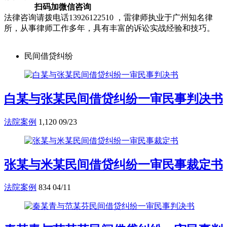
扫码加微信咨询
法律咨询请拨电话13926122510 ，雷律师执业于广州知名律
所，从事律师工作多年，具有丰富的诉讼实战经验和技巧。
民间借贷纠纷
白某与张某民间借贷纠纷一审民事判决书
法院案例
1,120
09/23
张某与米某民间借贷纠纷一审民事裁定书
法院案例
834
04/11