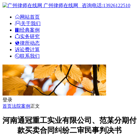
广州律师在线网
咨询电话:13926122510
网站首页
关于我们
经典案例
实务研究
律所动态
诉讼费计算
联系我们
登录
首页
法院案例
正文
河南通冠重工实业有限公司、范某分期付
款买卖合同纠纷二审民事判决书