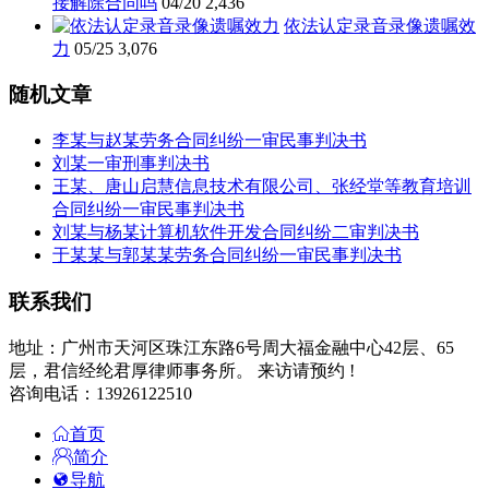
接解除合同吗
04/20
2,436
依法认定录音录像遗嘱效
力
05/25
3,076
随机文章
李某与赵某劳务合同纠纷一审民事判决书
刘某一审刑事判决书
王某、唐山启慧信息技术有限公司、张经堂等教育培训
合同纠纷一审民事判决书
刘某与杨某计算机软件开发合同纠纷二审判决书
于某某与郭某某劳务合同纠纷一审民事判决书
联系我们
地址：广州市天河区珠江东路6号周大福金融中心42层、65
层，君信经纶君厚律师事务所。 来访请预约 !
咨询电话：13926122510
首页
简介
导航