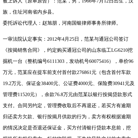
被上诉人（原审原告）：范某，男，1966年7月12日出生，汉
族，住址河南省内乡县。
委托诉讼代理人：赵旭朋，河南国银律师事务所律师。
一审法院认定事实：2012年4月25日，范某与通冠公司签订
《按揭销售合同》，约定购买通冠公司的山东临工LG6210挖
掘机一台（整机编号6111303，发动机号60075416），单价96
万元，范某应在提车前支付首付款276861元（包含首付车款
19.2万元、保证金38400元、公证费4000元、保险费30941元及
管理费11520元），余款76.8万元由范某以银行按揭贷款形式
支付。合同另约定，管理费收取后不再退还，若买方有逾期
归还卖方欠款、银行按揭月供款的行为，卖方有权根据逾期
的情况决定是否退还保证金，买方付清银行贷款本息前，挖