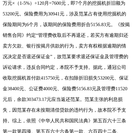
万元×（1-5%）÷120月=7600元，即7个月的挖掘机折旧额为
53200元。保险费用为30941元，涉及范某占有使用挖掘机的
保险期间为6个月，该期间的保险费用折合5156.83元。《按揭
销售合同》约定“管理费收取后不再退还，若买方有逾期归还
卖方欠款、银行按揭月供款的行为，卖方有权根据逾期的情
况决定是否退还保证金”，故范某要求退还保证金及管理费的
诉讼请求，违反合同约定，本院不予支持。据此，通冠公司
收取挖掘机首付款415750元，在扣除折旧损失53200元、保证
金38400元、公证费4000元、保险费5156.83元及管理费11520
元后，余款303473.17元应当返还范某。范某主张的利息损
失，因范某存在未按期清偿贷款的违约行为，故本院不予支
持。综上，依照《中华人民共和国民法典》第五百六十三条
第一款第四项、第五百六十六条第一款、六百四十二条、