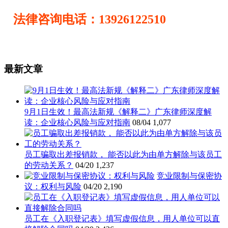
法律咨询电话：13926122510
最新文章
9月1日生效！最高法新规《解释二》广东律师深度解
读：企业核心风险与应对指南
08/04
1,077
员工骗取出差报销款， 能否以此为由单方解除与该员工
的劳动关系？
04/20
1,237
竞业限制与保密协
议：权利与风险
04/20
2,190
员工在《入职登记表》填写虚假信息，用人单位可以直