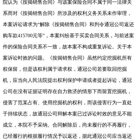
院认为《按揭销售合同》与该案保险合同不属于同一法律关
系而对《按揭销售合同》所涉及的权利义务关系未作审理，
本案诉讼请求为“解除《按揭销售合同》和判令通冠公司返还
购车款415700元等”，本案纠纷基于买卖合同关系，与前述案
件的保险合同关系不一致，故本案不构成重复诉讼。关于本
案诉讼时效的问题。《按揭销售合同》虽然约定挖掘机所有
权保留，但是该权利属于请求权，通冠公司若要取回挖掘
机，应当向人民法院提出权利保护申请或者提起诉讼，通冠
公司在没有证据证明存在自力救济的情形下而留置挖掘机，
侵害了范某占有、使用挖掘机的权利，而该侵害行为一直处
于持续状态，故通冠公司辩解本案已过诉讼时效的意见不能
成立，本院不予采纳。合同解除后，尚未履行的不再履行，
已经履行的根据履行情况予以返还，据此通冠公司应当返还