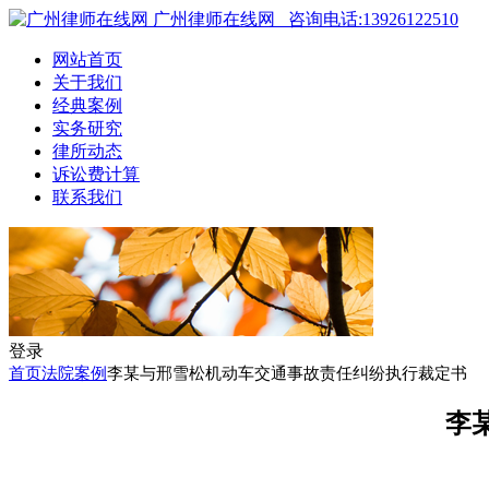
广州律师在线网
咨询电话:13926122510
网站首页
关于我们
经典案例
实务研究
律所动态
诉讼费计算
联系我们
登录
首页
法院案例
李某与邢雪松机动车交通事故责任纠纷执行裁定书
李