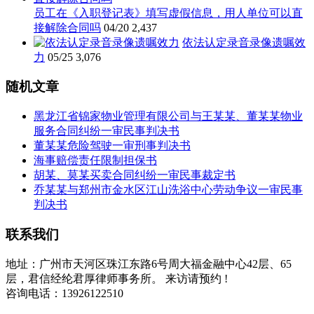
员工在《入职登记表》填写虚假信息，用人单位可以直
接解除合同吗
04/20
2,437
依法认定录音录像遗嘱效
力
05/25
3,076
随机文章
黑龙江省锦家物业管理有限公司与王某某、董某某物业
服务合同纠纷一审民事判决书
董某某危险驾驶一审刑事判决书
海事赔偿责任限制担保书
胡某、莫某买卖合同纠纷一审民事裁定书
乔某某与郑州市金水区江山洗浴中心劳动争议一审民事
判决书
联系我们
地址：广州市天河区珠江东路6号周大福金融中心42层、65
层，君信经纶君厚律师事务所。 来访请预约 !
咨询电话：13926122510