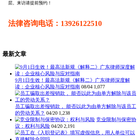
层。来访请提前预约！
法律咨询电话：13926122510
最新文章
9月1日生效！最高法新规《解释二》广东律师深度解
读：企业核心风险与应对指南
08/04
1,077
员工骗取出差报销款， 能否以此为由单方解除与该员工
的劳动关系？
04/20
1,238
竞业限制与保密协
议：权利与风险
04/20
2,191