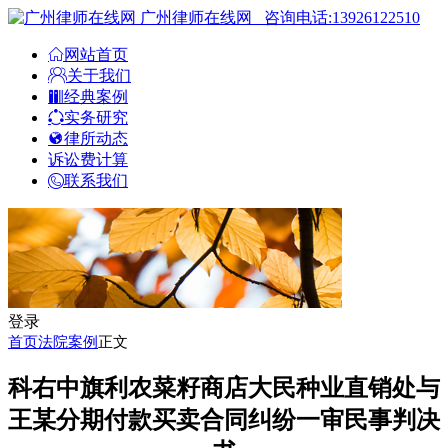
广州律师在线网
咨询电话:13926122510
网站首页
关于我们
经典案例
实务研究
律所动态
诉讼费计算
联系我们
登录
首页
法院案例
正文
科右中旗利农菜籽商店大民种业直销处与
王某分期付款买卖合同纠纷一审民事判决