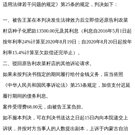
适用法律若干问题的规定》第25条的规定，判决如下：
一、被告王某在本判决发生法律效力后立即偿还原告利农菜
籽店种子化肥款13500.00元及其利息（利息自2016年5月1日起
按年利率24%计算至2020年8月19日；自2020年8月20日起按年
利率15.4%计算至欠款偿还完毕止）。
二、驳回原告利农菜籽店的其他诉讼请求。
如果未按判决书指定的期间履行给付金钱义务，应当依照
《中华人民共和国民事诉讼法》第253条规定，加倍支付迟延
履行期间的债务利息。
案件受理费68.00元，由被告王某负担。
如不服本判决，可在判决书送达之日起15日内向本院递交上
诉状，并按对方当事人的人数提出副本，上诉于内蒙古自治