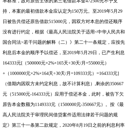
率标准，故对原告主张的第三笔借款本金472500元不予支
持，本案的最初借款本金应认定为150万元。至2019年5月29
日被告共偿还原告借款515000元，因双方对本息的偿还顺序
没有进行约定，根据《最高人民法院关于适用<中华人民共和
国合同法>若干问题的解释（二）》第二十一条规定，应按先
利息后本金的顺序予以偿还，至2019年5月29日，已产生利息
164333元[（500000元×2%×165天÷30天/月=55000元）
+（1000000元×2%×164天÷30天/月=109333元）=164333元]
（借期内因双方未约定利息，故不计算利息）,剩余的350667
元（515000元-164333元）应用于偿还本金，此时，被告下欠
原告本金数额为1149333元（1500000元-350667元）。按《最
高人民法院关于审理民间借贷案件适用法律若干问题的规
定》第三十一条第二款规定，2020年8月19日之前的利息利率