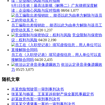
9月1日生效！最高法新规《解释二》广东律师深度解
读：企业核心风险与应对指南
08/04
1,077
员工骗取出差报销款， 能否以此为由单方解除与该员工
的劳动关系？
04/20
1,237
竞业限制与保密协
议：权利与风险
04/20
2,190
员工在《入职登记表》填写虚假信息，用人单位可以直
接解除合同吗
04/20
2,435
依法认定录音录像遗嘱效
力
05/25
3,075
随机文章
肖某危险驾驶罪一审刑事判决书
张某某与杨某、王某某诉前财产保全案民事裁定书
赵某故意伤害一审刑事判决书
宿某某交通肇事一案的一审刑事判决书