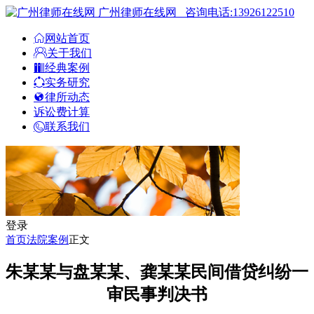
广州律师在线网
咨询电话:13926122510
网站首页
关于我们
经典案例
实务研究
律所动态
诉讼费计算
联系我们
登录
首页
法院案例
正文
朱某某与盘某某、龚某某民间借贷纠纷一
审民事判决书