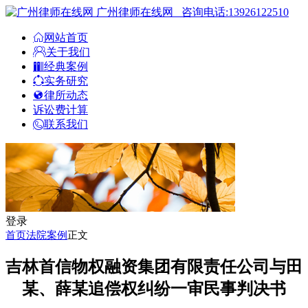
广州律师在线网
咨询电话:13926122510
网站首页
关于我们
经典案例
实务研究
律所动态
诉讼费计算
联系我们
登录
首页
法院案例
正文
吉林首信物权融资集团有限责任公司与田
某、薛某追偿权纠纷一审民事判决书