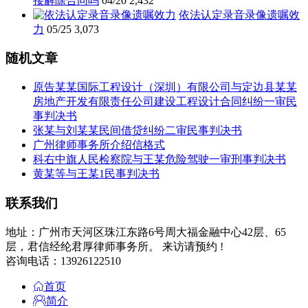
接解除合同吗
04/20
2,432
依法认定录音录像遗嘱效
力
05/25
3,073
随机文章
原告某某国际工程设计（深圳）有限公司与定边县某某
房地产开发有限责任公司建设工程设计合同纠纷一审民
事判决书
张某与刘某某民间借贷纠纷二审民事判决书
广州律师事务所介绍信格式
科右中旗人民检察院与王某危险驾驶一审刑事判决书
黄某等与王某1民事判决书
联系我们
地址：广州市天河区珠江东路6号周大福金融中心42层、65
层，君信经纶君厚律师事务所。 来访请预约 !
咨询电话：13926122510
首页
简介