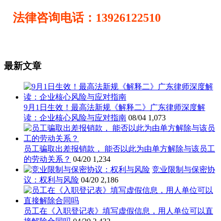
法律咨询电话：13926122510
最新文章
9月1日生效！最高法新规《解释二》广东律师深度解
读：企业核心风险与应对指南
08/04
1,073
员工骗取出差报销款， 能否以此为由单方解除与该员工
的劳动关系？
04/20
1,234
竞业限制与保密协
议：权利与风险
04/20
2,186
员工在《入职登记表》填写虚假信息，用人单位可以直