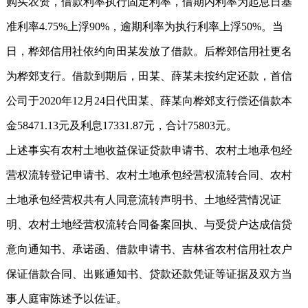
购买农资，借款利率执行固定利率，借期内利率为起息日基
准利率4.75%上浮90%，逾期利率为执行利率上浮50%。当
日，桦郊信用社依约向田某发放了借款。后桦郊信用社更名
为桦郊支行。借款到期后，田某、薛某未按约定还款，首信
公司于2020年12月24日代田某、薛某向桦郊支行偿还借款本
金58471.13元及利息17331.87元，合计75803元。
上述事实有农村土地收益保证贷款申请书、农村土地承包经
营权流转登记申请书、农村土地承包经营权流转合同、农村
土地承包经营权共有人同意流转声明书、土地经营情况证
明、农村土地经营权流转合同备案回执、与受贷户达成信贷
意向通知书、承诺函、借款申请书、吉林省农村信用社农户
保证借款合同、出账通知书、贷款还款凭证等证据及双方当
事人庭审陈述予以佐证。