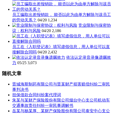
员工骗取出差报销款， 能否以此为由单方解除与该员工
的劳动关系？
04/20
1,234
竞业限制与保密协
议：权利与风险
04/20
2,186
员工在《入职登记表》填写虚假信息，用人单位可以直
接解除合同吗
04/20
2,432
依法认定录音录像遗嘱效
力
05/25
3,073
随机文章
晋城海斯制药有限公司与晋某财产损害赔偿纠纷二审民
事判决书
担保借款合同纠纷案代理词
朱某与某财产保险股份有限公司烟台中心支公司机动车
交通事故责任纠纷一审民事调解书
岳某与杨某厚、某财产保险股份有限公司泰安中心支公