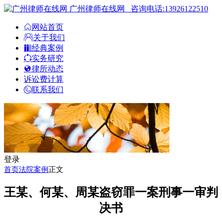
广州律师在线网
咨询电话:13926122510
网站首页
关于我们
经典案例
实务研究
律所动态
诉讼费计算
联系我们
登录
首页
法院案例
正文
王某、何某、周某盗窃罪一案刑事一审判
决书