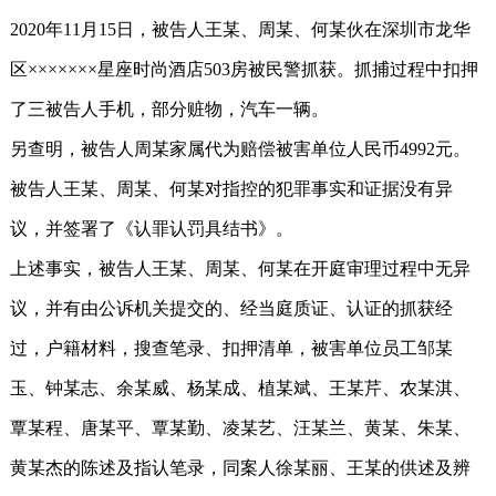
2020年11月15日，被告人王某、周某、何某伙在深圳市龙华
区×××××××星座时尚酒店503房被民警抓获。抓捕过程中扣押
了三被告人手机，部分赃物，汽车一辆。
另查明，被告人周某家属代为赔偿被害单位人民币4992元。
被告人王某、周某、何某对指控的犯罪事实和证据没有异
议，并签署了《认罪认罚具结书》。
上述事实，被告人王某、周某、何某在开庭审理过程中无异
议，并有由公诉机关提交的、经当庭质证、认证的抓获经
过，户籍材料，搜查笔录、扣押清单，被害单位员工邹某
玉、钟某志、余某威、杨某成、植某斌、王某芹、农某淇、
覃某程、唐某平、覃某勤、凌某艺、汪某兰、黄某、朱某、
黄某杰的陈述及指认笔录，同案人徐某丽、王某的供述及辨