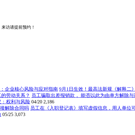
。来访请提前预约！
9月1日生效！最高法新规《解释二
员工骗取出差报销款， 能否以此为由单方解除与
议：权利与风险
04/20
2,186
员工在《入职登记表》填写虚假信息，用人单位
力
05/25
3,073