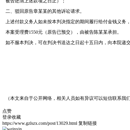
被告还清上述款项之日止）；
二、驳回原告章某某的其他诉讼请求。
上述付款义务人如未按本判决指定的期间履行给付金钱义务
本案受理费1550元（原告已预交），由被告陈某某承担。
如不服本判决，可在判决书送达之日起十五日内，向本院递
（本文来自于公开网络，相关人员如有异议可以短信联系我
点赞
登录收藏
https://www.gzlszx.com/post/13029.html
复制链接