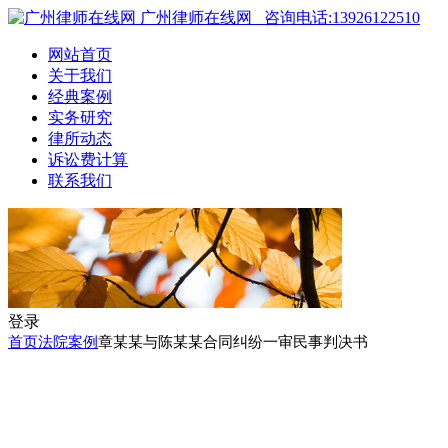
广州律师在线网
咨询电话:13926122510
网站首页
关于我们
经典案例
实务研究
律所动态
诉讼费计算
联系我们
登录
首页
法院案例
章某某与陈某某合同纠纷一审民事判决书