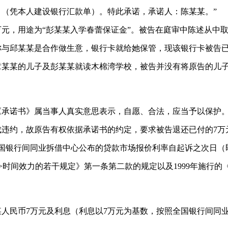
（凭本人建设银行汇款单）。特此承诺，承诺人：陈某某。”
账7万元，用途为“彭某某入学春蕾保证金”。被告在庭审中陈述从
称与邱某某是合作做生意，银行卡就给她保管，现该银行卡被告
章某某的儿子及彭某某就读木棉湾学校，被告并没有将原告的儿子
诺书》属当事人真实意思表示，自愿、合法，应当予以保护。原告
违约，故原告有权依据承诺书的约定，要求被告退还已付的7万
银行间同业拆借中心公布的贷款市场报价利率自起诉之次日（即2
>时间效力的若干规定》第一条第二款的规定以及1999年施行
民币7万元及利息（利息以7万元为基数，按照全国银行间同业拆