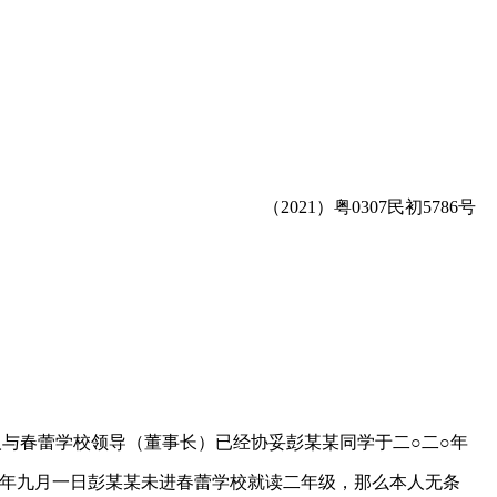
（2021）粤0307民初5786号
人与春蕾学校领导（董事长）已经协妥彭某某同学于二○二○年
○年九月一日彭某某未进春蕾学校就读二年级，那么本人无条