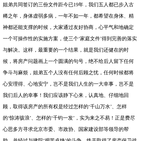
姐弟共同签订的三份文件距今已19年，我们五人都已步入古
稀之年，身体虚弱多病，一年不如一年，都希望在身体、精
神都还能支撑的时候，大家通过友好协商，心平气和地确定
一个可操作性的实施方案，使三个‘家庭文件’得到完善的落实
与解决。这样，最重要的一个结果，就是我们还健在的时
候，将房产问题画上一个圆满的句号，绝不给后人留下任何
争斗与麻烦，姐弟五个人没有任何后顾之忧，任何时候都将
心安理得、心地安宁，岂不是我们人生的一大幸事，岂不是
我们后人的幸事！我们应该静下心来，认真地、仔细地回
顾，取得该房产的所有权是经过怎样的‘千山万水’、怎样
的‘惊涛骇浪’、怎样的‘千钧一发’，实为来之不易！正是费尽
心思多方寻求北京市委、市政协、国家建设部等领导的帮
助，并经过与建院‘艰苦卓绝’的斗争，终于取得了房产保卫战