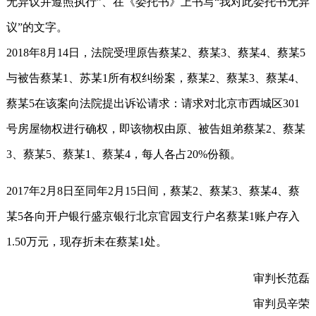
无异议并遵照执行”、在《委托书》上书写“我对此委托书无异
议”的文字。
2018年8月14日，法院受理原告蔡某2、蔡某3、蔡某4、蔡某5
与被告蔡某1、苏某1所有权纠纷案，蔡某2、蔡某3、蔡某4、
蔡某5在该案向法院提出诉讼请求：请求对北京市西城区301
号房屋物权进行确权，即该物权由原、被告姐弟蔡某2、蔡某
3、蔡某5、蔡某1、蔡某4，每人各占20%份额。
2017年2月8日至同年2月15日间，蔡某2、蔡某3、蔡某4、蔡
某5各向开户银行盛京银行北京官园支行户名蔡某1账户存入
1.50万元，现存折未在蔡某1处。
审判长范磊
审判员辛荣