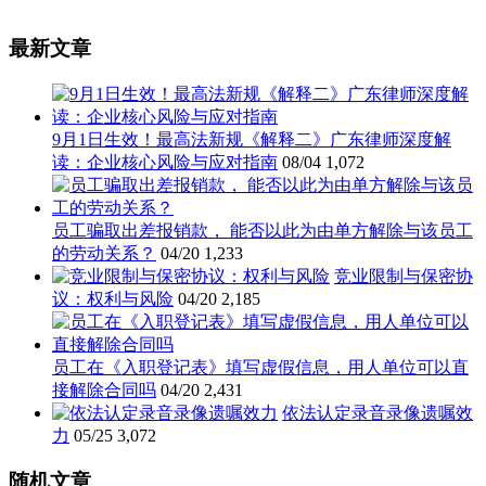
最新文章
9月1日生效！最高法新规《解释二》广东律师深度解
读：企业核心风险与应对指南
08/04
1,072
员工骗取出差报销款， 能否以此为由单方解除与该员工
的劳动关系？
04/20
1,233
竞业限制与保密协
议：权利与风险
04/20
2,185
员工在《入职登记表》填写虚假信息，用人单位可以直
接解除合同吗
04/20
2,431
依法认定录音录像遗嘱效
力
05/25
3,072
随机文章