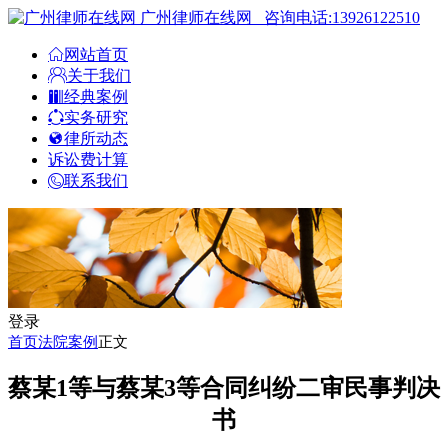
广州律师在线网
咨询电话:13926122510
网站首页
关于我们
经典案例
实务研究
律所动态
诉讼费计算
联系我们
登录
首页
法院案例
正文
蔡某1等与蔡某3等合同纠纷二审民事判决
书