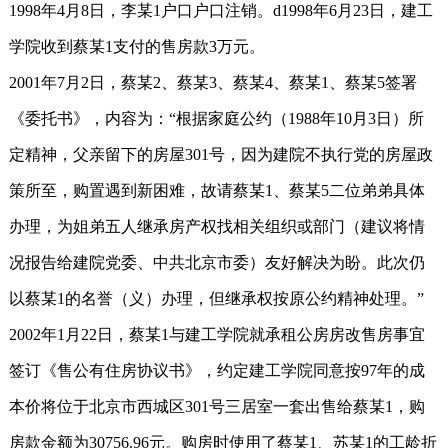
1998年4月8日，李某1户口户口注销。d1998年6月23日，建工
学院收到蔡某1支付的售房款3万元。
2001年7月2日，蔡某2、蔡某3、蔡某4、蔡某1、蔡某5签署
《委托书》，内容为：“根据家庭公约（1988年10月3日）所
定精神，父亲留下的房屋301号，因为建院不执行党的房屋政
策所至，购置遇到新困难，故请蔡某1、蔡某5二位弟弟具体
办理，为姐弟五人继承房产权找相关组织或部门（建议将情
况报告给建院党委、中共北京市委）友好解决为盼。此次仍
以蔡某1的名誉（义）办理，但继承权按原公约精神处理。”
2002年1月22日，蔡某1与建工学院就承租公房房改售房事宜
签订《售公有住房协议书》，约定建工学院同意按97年的成
本价将位于北京市西城区301号三居室一套出售给蔡某1，购
房款金额为30756.96元。购房时使用了蔡某1、苏某1的工龄折