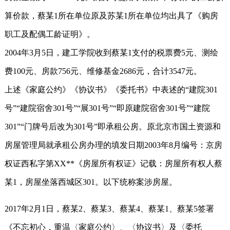
算价款，蔡某1所在单位原及苏某1所在单位均出具了《购房
职工及配偶工龄证明》。
2004年3月5日，建工学院收到蔡某1支付的税票费5元、测绘
费100元、房款756元、维修基金2686元，合计3547元。
上述《家庭公约》《协议书》《委托书》中表述的“建院301
号”“建院宿舍301号”“展301号”“即原建院宿舍301号”“建院
301”“门牌号后改为301号”即承租公房。原北京市国土资源和
房屋管理局就承租公房办理的填发日期2003年8月编号：京房
权证西私字第XX**《房屋所有权证》记载：房屋所有权人蔡
某1，房屋坐落西城区301。以下统称案涉房屋。
2017年2月1日，蔡某2、蔡某3、蔡某4、蔡某1、蔡某5签署
《不忘初心，重温〈家庭公约〉、〈协议书〉及〈委托