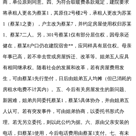
商，单位原则同意。四、为符合取暖费条款规定，建院要求
将承租人更名为蔡某1，其原住2号楼2号，承租人更改为苏某
1（蔡某1之妻），户主改为蔡某7，并约定房屋使用权归苏某
1、蔡某7二人。另，301号蔡某1仅有部分居住权，因母亲还
健在，蔡某8户口仍在建院宿舍**，应同样具有居住权。母亲
年事已高，若不幸去世或房屋拆迁、改革等。姐弟五人应具
有相同继承权。随着社会的发展和改革，若有房屋费用发
生，可由蔡某1先行垫付，日后由姐弟五人均摊（但已消耗的
房租水电费不计其内）。五、今后有关房屋发生的新问题、
新困难，姐弟共同委托蔡某1，蔡某5具体协办，并由姐弟五
人认可。若有突发事件，可由姐弟协商，以委托书形式办
理。若无另立委托，则以此公约为据。六、原由父亲安装的
电话，归蔡某1使用，今后电话费用由蔡某1支付。七、有未