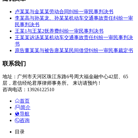
卢某某与金某某劳动合同纠纷一审民事判决书
李某高与孙某龙、孙某某机动车交通事故责任纠纷一审
民事判决书
王某1与王某2抚养费纠纷一审民事判决书
王某某诉汤某某机动车交通事故责任纠纷一审民事判决
书
原告董某某与被告唐某某民间借贷纠纷一审民事裁定书
联系我们
地址：广州市天河区珠江东路6号周大福金融中心42层、65
层，君信经纶君厚律师事务所。 来访请预约 !
咨询电话：13926122510
首页
简介
导航
咨询
目录