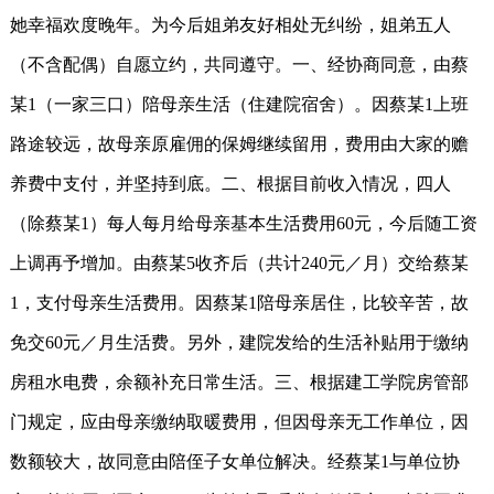
她幸福欢度晚年。为今后姐弟友好相处无纠纷，姐弟五人
（不含配偶）自愿立约，共同遵守。一、经协商同意，由蔡
某1（一家三口）陪母亲生活（住建院宿舍）。因蔡某1上班
路途较远，故母亲原雇佣的保姆继续留用，费用由大家的赡
养费中支付，并坚持到底。二、根据目前收入情况，四人
（除蔡某1）每人每月给母亲基本生活费用60元，今后随工资
上调再予增加。由蔡某5收齐后（共计240元／月）交给蔡某
1，支付母亲生活费用。因蔡某1陪母亲居住，比较辛苦，故
免交60元／月生活费。另外，建院发给的生活补贴用于缴纳
房租水电费，余额补充日常生活。三、根据建工学院房管部
门规定，应由母亲缴纳取暖费用，但因母亲无工作单位，因
数额较大，故同意由陪侄子女单位解决。经蔡某1与单位协