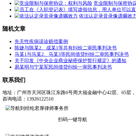
竞业限制与保密协
依法认定录音录像遗嘱效
随机文章
先天性疾病误诊赔偿案例
陈婕与陈某2、成某1等共有纠纷二审民事判决书
马某1与马某2、马某3等民间借贷纠纷二审民事判决书
关于印发《中央企业商业秘密保护暂行规定》的通知
易某明与宁某军民间借贷纠纷一审民事判决书
联系我们
地址：广州市天河区珠江东路6号周大福金融中心42层、65层，
咨询电话：13926122510
扫码一键导航