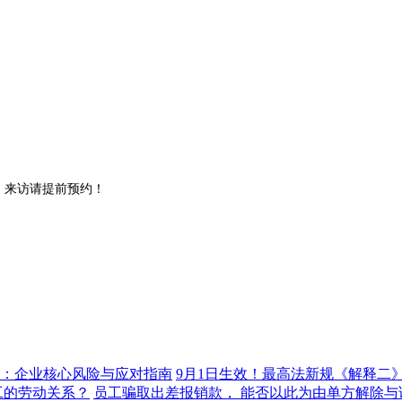
。来访请提前预约！
9月1日生效！最高法新规《解释二
员工骗取出差报销款， 能否以此为由单方解除与