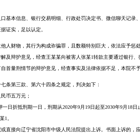
人口基本信息、银行交易明细、行政处罚决定书、微信聊天记录
证据证实，足以认定。
取他人财物，其行为构成诈骗罪，且数额特别巨大，依法应予惩
辩解及辩护意见，经查王某某向被害人张某1转款主要通过银行、
有自首量刑情节的辩护意见，经查事实及法律依据不足，本院不
十七条第三款、第六十四条之规定，判决如下：
人民币五万元；
日折抵刑期一日，刑期从2020年9月19日起至2030年9月1
某1。
院或直接向辽宁省沈阳市中级人民法院提出上诉。书面上诉的，