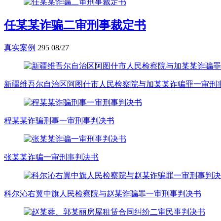
任某某诈骗二审刑事裁定书
真实案例
295
08/27
新疆维吾尔自治区阿图什市人民检察院与加某某诈骗罪一审刑
程某某诈骗刑事一审刑事判决书
张某某诈骗一审刑事判决书
科尔沁右翼中旗人民检察院与赵某诈骗罪一审刑事判决书