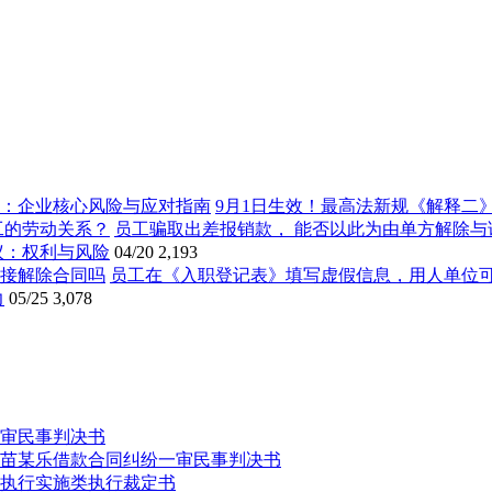
9月1日生效！最高法新规《解释二
员工骗取出差报销款， 能否以此为由单方解除与
议：权利与风险
04/20
2,193
员工在《入职登记表》填写虚假信息，用人单位
力
05/25
3,078
审民事判决书
苗某乐借款合同纠纷一审民事判决书
执行实施类执行裁定书