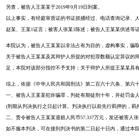
另查，被告人王某某于2019年9月19日到案。
以上事实，有经庭审质证的书证抓捕经过、电话查询记录、
赵某、王某1证言；被害人张某1陈述；被告人王某某供述等
本院认为，被告人王某某以非法占有为目的，虚构事实，骗
关于被告人王某某及其辩护人所提的对犯罪数额认定异议的
足，本院对该部分指控不予支持；关于辩护人所提王某某具
综上，依据《中华人民共和国刑法》第二百六十六条、第六
一、被告人王某某犯诈骗罪，判处有期徒刑十年，并处罚金
(刑期从判决执行之日起计算。判决执行以前先行羁押的，羁押一
二、责令被告人王某某退赔人民币57.337万元，发还被害人张
如不服本判决，可在接到判决书的第二日起十日内，通过本