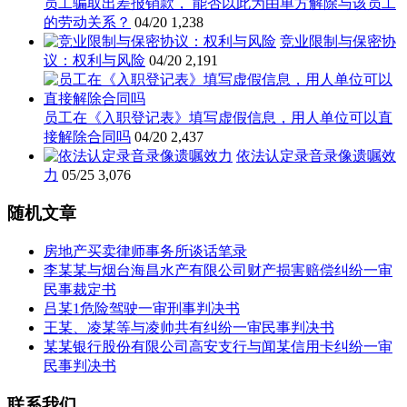
员工骗取出差报销款， 能否以此为由单方解除与该员工
的劳动关系？
04/20
1,238
竞业限制与保密协
议：权利与风险
04/20
2,191
员工在《入职登记表》填写虚假信息，用人单位可以直
接解除合同吗
04/20
2,437
依法认定录音录像遗嘱效
力
05/25
3,076
随机文章
房地产买卖律师事务所谈话笔录
李某某与烟台海昌水产有限公司财产损害赔偿纠纷一审
民事裁定书
吕某1危险驾驶一审刑事判决书
王某、凌某等与凌帅共有纠纷一审民事判决书
某某银行股份有限公司高安支行与闻某信用卡纠纷一审
民事判决书
联系我们