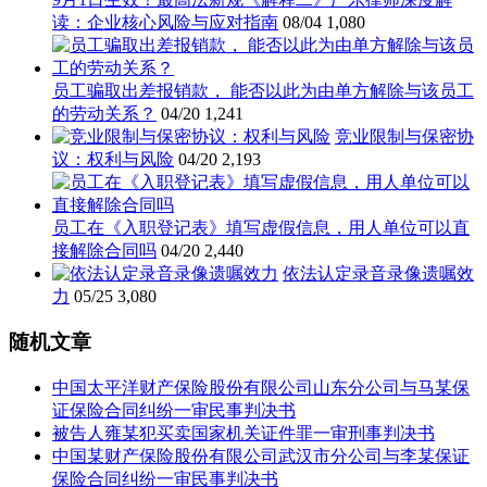
读：企业核心风险与应对指南
08/04
1,080
员工骗取出差报销款， 能否以此为由单方解除与该员工
的劳动关系？
04/20
1,241
竞业限制与保密协
议：权利与风险
04/20
2,193
员工在《入职登记表》填写虚假信息，用人单位可以直
接解除合同吗
04/20
2,440
依法认定录音录像遗嘱效
力
05/25
3,080
随机文章
中国太平洋财产保险股份有限公司山东分公司与马某保
证保险合同纠纷一审民事判决书
被告人雍某犯买卖国家机关证件罪一审刑事判决书
中国某财产保险股份有限公司武汉市分公司与李某保证
保险合同纠纷一审民事判决书