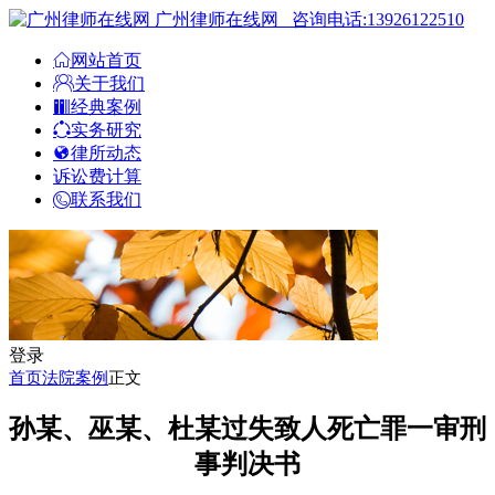
广州律师在线网
咨询电话:13926122510
网站首页
关于我们
经典案例
实务研究
律所动态
诉讼费计算
联系我们
登录
首页
法院案例
正文
孙某、巫某、杜某过失致人死亡罪一审刑
事判决书