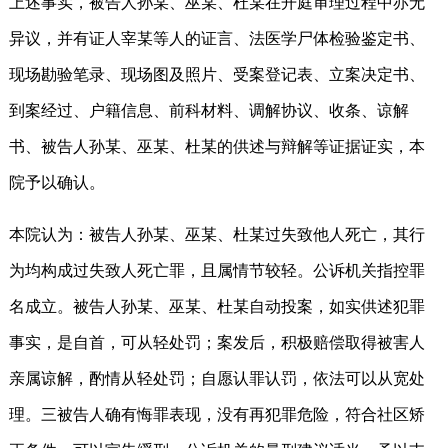
上述事实，被告人孙某、巫某、杜某在开庭审理过程中亦无
异议，并有证人宰某等人的证言、法医学尸体检验鉴定书、
现场勘验笔录、现场图及照片、受案登记表、立案决定书、
到案经过、户籍信息、前科材料、调解协议、收条、谅解
书、被告人孙某、巫某、杜某的供述与辩解等证据证实，本
院予以确认。
本院认为：被告人孙某、巫某、杜某过失致他人死亡，其行
为均构成过失致人死亡罪，且属情节较轻。公诉机关指控罪
名成立。被告人孙某、巫某、杜某自动投案，如实供述犯罪
事实，是自首，可从轻处罚；案发后，积极赔偿取得被害人
亲属谅解，酌情从轻处罚；自愿认罪认罚，依法可以从宽处
理。三被告人确有悔罪表现，没有再犯罪危险，符合社区矫