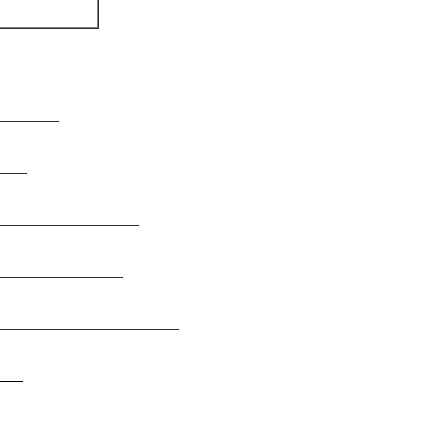
________
____
_________________
______________
_________________