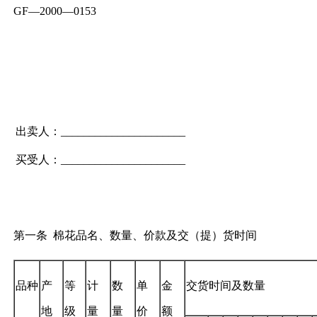
GF—2000—0153
出卖人：______________________
买受人：______________________
第一条 棉花品名、数量、价款及交（提）货时间
品种
产
等
计
数
单
金
交货时间及数量
地
级
量
量
价
额