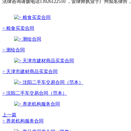
法律咨询请拨电话13926122510 ，雷律师执业于广州知
> 粮食买卖合同
> 测绘合同
> 天津市建材商品买卖合同
> 沈阳二手车交易合同（范本）
上一篇
> 养老机构服务合同