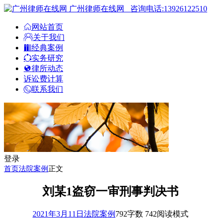
广州律师在线网
咨询电话:13926122510
网站首页
关于我们
经典案例
实务研究
律所动态
诉讼费计算
联系我们
登录
首页
法院案例
正文
刘某1盗窃一审刑事判决书
2021年3月11日
法院案例
792
字数 742
阅读模式