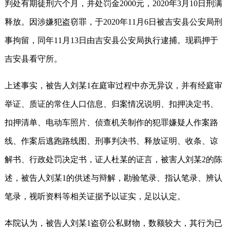
判处有期徒刑六个月，并处罚金2000元，2020年3月10日刑满
释放。因涉嫌犯盗窃罪，于2020年11月6日被吉安县公安局刑
事拘留，同年11月13日由吉安县公安局执行逮捕。现羁押于
吉安县看守所。
上述事实，被告人刘某1在庭审过程中亦无异议，并有经庭审
举证、质证的常住人口信息、归案情况说明、扣押决定书、
扣押清单、电动车照片、侦查机关制作的犯罪嫌疑人作案路
线、作案后逃跑路线图、刑事判决书、释放证明、收条、谅
解书、行政处罚决定书，证人杜某的证言，被害人刘某2的陈
述，被告人刘某1的供述与辩解，勘验笔录、指认笔录、辨认
笔录，视听资料等相关证据予以证实，足以认定。
本院认为，被告人刘某1盗窃公私财物，数额较大，其行为已