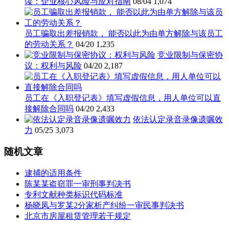
读：企业核心风险与应对指南
08/04
1,074
员工骗取出差报销款， 能否以此为由单方解除与该员工
的劳动关系？
04/20
1,235
竞业限制与保密协
议：权利与风险
04/20
2,187
员工在《入职登记表》填写虚假信息，用人单位可以直
接解除合同吗
04/20
2,433
依法认定录音录像遗嘱效
力
05/25
3,073
随机文章
逮捕的适用条件
陈某某盗窃罪一审刑事判决书
专利文献种类标识代码标准
杨晓凤与罗某2分家析产纠纷一审民事判决书
北京市房屋租赁管理若干规定