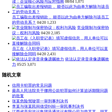
读：企业核心风险与应对指南
08/04
1,071
员工骗取出差报销款， 能否以此为由单方解除与该员工
的劳动关系？
04/20
1,233
竞业限制与保密协
议：权利与风险
04/20
2,185
员工在《入职登记表》填写虚假信息，用人单位可以直
接解除合同吗
04/20
2,431
依法认定录音录像遗嘱效
力
05/25
3,071
随机文章
信用卡犯罪的常见问题
最高人民法院关于挪用公款犯罪如何计算追诉期限问题
的批复
张某危险驾驶罪一审刑事判决书
李某与张某民间借贷纠纷一审民事判决书
江西省高安汽运集团迅通汽运有限公司与曾某某、胡某