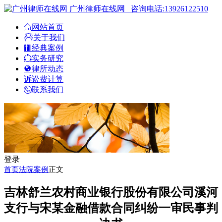
广州律师在线网
咨询电话:13926122510
网站首页
关于我们
经典案例
实务研究
律所动态
诉讼费计算
联系我们
登录
首页
法院案例
正文
吉林舒兰农村商业银行股份有限公司溪河
支行与宋某金融借款合同纠纷一审民事判