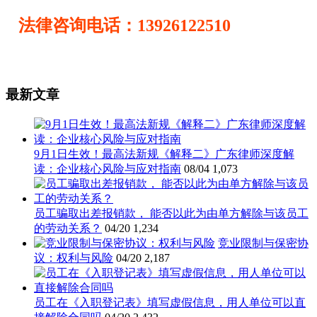
法律咨询电话：13926122510
最新文章
9月1日生效！最高法新规《解释二》广东律师深度解
读：企业核心风险与应对指南
08/04
1,073
员工骗取出差报销款， 能否以此为由单方解除与该员工
的劳动关系？
04/20
1,234
竞业限制与保密协
议：权利与风险
04/20
2,187
员工在《入职登记表》填写虚假信息，用人单位可以直