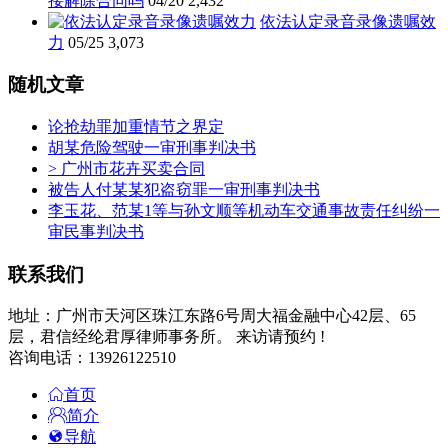
接解除合同吗
04/20
2,432
依法认定录音录像遗嘱效
力
05/25
3,073
随机文章
论抢劫罪加重情节之界定
胡某危险驾驶一审刑事判决书
> 广州市花卉买卖合同
被告人付某某犯盗窃罪一审刑事判决书
李玉花、范某1等与孙文顺等机动车交通事故责任纠纷一
审民事判决书
联系我们
地址：广州市天河区珠江东路6号周大福金融中心42层、65
层，君信经纶君厚律师事务所。 来访请预约 !
咨询电话：13926122510
首页
简介
导航