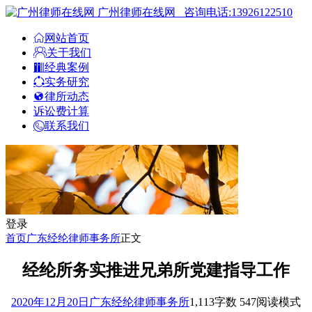
广州律师在线网
咨询电话:13926122510
网站首页
关于我们
经典案例
实务研究
律所动态
诉讼费计算
联系我们
登录
首页
广东经纶律师事务所
正文
经纶所务实推进兄弟所党建指导工作
2020年12月20日
广东经纶律师事务所
1,113
字数 547
阅读模式