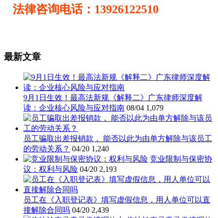
法律咨询电话：13926122510
最新文章
9月1日生效！最高法新规《解释二》广东律师深度解
读：企业核心风险与应对指南
08/04
1,079
员工骗取出差报销款， 能否以此为由单方解除与该员工
的劳动关系？
04/20
1,240
竞业限制与保密协
议：权利与风险
04/20
2,193
员工在《入职登记表》填写虚假信息，用人单位可以直
接解除合同吗
04/20
2,439