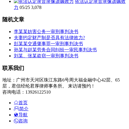
依法认定录音录像遗嘱效
力
05/25
3,078
随机文章
李某某妨害公务一审刑事判决书
夫妻约定财产制是否具有法律效力?
彭某某交通肇事罪一审刑事判决书
孙某与赵某劳务合同纠纷一审民事判决书
刘某、张某盗窃一审刑事判决书
联系我们
地址：广州市天河区珠江东路6号周大福金融中心42层、65
层，君信经纶君厚律师事务所。 来访请预约 !
咨询电话：13926122510
首页
简介
导航
咨询