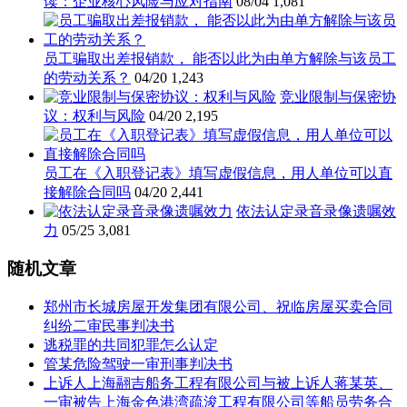
读：企业核心风险与应对指南
08/04
1,081
员工骗取出差报销款， 能否以此为由单方解除与该员工
的劳动关系？
04/20
1,243
竞业限制与保密协
议：权利与风险
04/20
2,195
员工在《入职登记表》填写虚假信息，用人单位可以直
接解除合同吗
04/20
2,441
依法认定录音录像遗嘱效
力
05/25
3,081
随机文章
郑州市长城房屋开发集团有限公司、祝临房屋买卖合同
纠纷二审民事判决书
逃税罪的共同犯罪怎么认定
管某危险驾驶一审刑事判决书
上诉人上海翮吉船务工程有限公司与被上诉人蒋某英、
一审被告上海金色港湾疏浚工程有限公司等船员劳务合