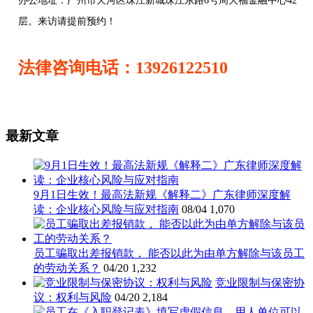
办公地址：
广州市天河区珠江新城珠江东路6号周大福金融中心42
层。来访请提前预约！
法律咨询电话：13926122510
最新文章
9月1日生效！最高法新规《解释二》广东律师深度解
读：企业核心风险与应对指南
08/04
1,070
员工骗取出差报销款， 能否以此为由单方解除与该员工
的劳动关系？
04/20
1,232
竞业限制与保密协
议：权利与风险
04/20
2,184