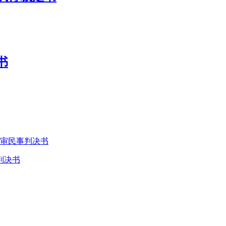
书
判决书