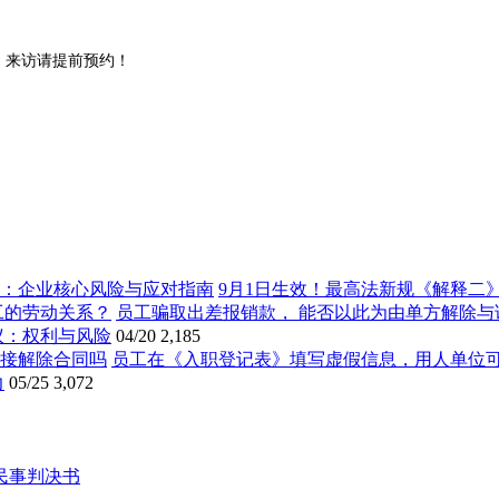
。来访请提前预约！
9月1日生效！最高法新规《解释二
员工骗取出差报销款， 能否以此为由单方解除与
议：权利与风险
04/20
2,185
员工在《入职登记表》填写虚假信息，用人单位
力
05/25
3,072
民事判决书