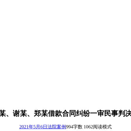
某、谢某、郑某借款合同纠纷一审民事判
2021年5月6日
法院案例
994
字数 1062
阅读模式