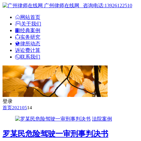
广州律师在线网
咨询电话:13926122510
网站首页
关于我们
经典案例
实务研究
律所动态
诉讼费计算
联系我们
登录
首页
2021
05
14
法院案例
罗某民危险驾驶一审刑事判决书