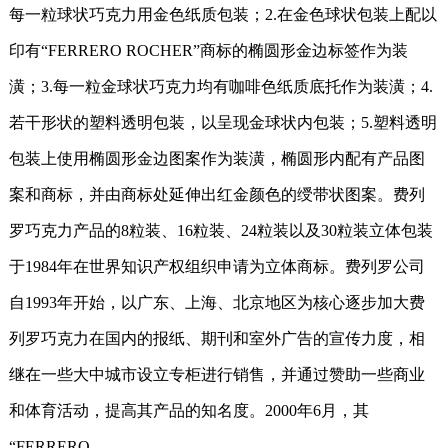
每一粒球状巧克力用金色纸质包装；
2.
在金色球状包装上配以
印有“
FERRERO ROCHER
”商标的椭圆形金边标签作为装
潢；
3.
每一粒金球状巧克力均有咖啡色纸质底托作为装潢；
4.
若干形状的塑料透明包装，以呈现金球状内包装；
5.
塑料透明
包装上使用椭圆形金边图案作为装潢，椭圆形内配有产品图
案和商标，并由商标处延伸出红金颜色的绶带状图案。费列
罗巧克力产品的
8
粒装、
16
粒装、
24
粒装以及
30
粒装立体包装
于
1984
年在世界知识产权组织申请为立体商标。费列罗公司
自
1993
年开始，以广东、上海、北京地区为核心逐步加大费
列罗巧克力在国内的报纸、期刊和室外广告的宣传力度，相
继在一些大中城市设立专柜进行销售，并通过赞助一些商业
和体育活动，提高其产品的知名度。
2000
年
6
月，其
“
FERRERO