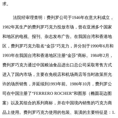
求。
法院经审理查明：费列罗公司于
1946
年在意大利成立，
1982
年其生产的费列罗巧克力投放市场，曾在亚洲多个国家
和地区的电视、报刊、杂志发布广告。在我国台湾和香港地
区，费列罗巧克力取名“金莎”巧克力，并分别于
1990
年
6
月和
1993
年在我国台湾和香港地区注册“金莎”商标。
1984
年
2
月，
费列罗巧克力通过中国粮油食品进出口总公司采取寄售方式
进入了国内市场，主要在免税店和机场商店等当时政策所允
许的场所销售，并延续到
1993
年前。
1986
年
10
月，费列罗公
司在中国注册了“
FERRERO ROCHER
”和图形（椭圆花边图
案）以及其组合的系列商标，并在中国境内销售的巧克力商
品上使用。费列罗巧克力使用的包装、装潢的主要特征是：
1.