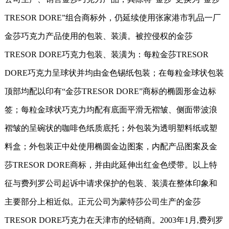
TRESOR DORE
”组合商标外，仍延续使用张家港市乳品一厂
金莎巧克力产品使用的包装、装潢。被控侵权的金莎
TRESOR DORE
巧克力包装、装潢为：每粒金莎
TRESOR
DORE
巧克力呈球状并均由金色锡纸包装；在每粒金球状包装
顶部均配以印有“金莎
TRESOR DORE
”商标的椭圆形金边标
签；每粒金球状巧克力均配有底面平滑无褶皱、侧面带波浪
褶皱的呈碗状的咖啡色纸质底托；外包装为透明塑料纸或塑
料盒；外包装正中处使用椭圆金边图案，内配产品图案及金
莎
TRESOR DORE
商标，并由此延伸出红金色绶带。以上特
征与费列罗公司起诉中请求保护的包装、装潢在整体印象和
主要部分上相近似。正元公司为蒙特莎公司生产的金莎
TRESOR DORE
巧克力在天津市的经销商。
2003
年
1
月
,
费列罗