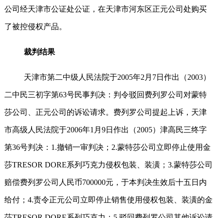
公司经天津市公证处公证，在天津市河东区正元公司处购买
了被控侵权产品。
裁判结果
天津市第二中级人民法院于
2005
年
2
月
7
日作出（
2003
）
二中民三初字第
63
号民事判决：判令驳回费列罗公司对蒙特
莎公司、正元公司的诉讼请求。费列罗公司提起上诉，天津
市高级人民法院于
2006
年
1
月
9
日作出（
2005
）津高民三终字
第
36
号判决：
1.
撤销一审判决；
2.
蒙特莎公司立即停止使用金
莎
TRESOR DORE
系列巧克力侵权包装、装潢；
3.
蒙特莎公司
赔偿费列罗公司人民币
700000
元，于本判决生效后十五日内
给付；
4.
责令正元公司立即停止销售使用侵权包装、装潢的金
莎
TRESOR DORE
系列巧克力；
5.
驳回费列罗公司其他诉讼请