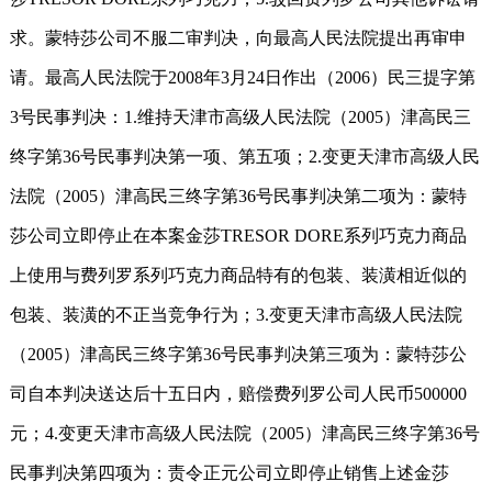
求。蒙特莎公司不服二审判决，向最高人民法院提出再审申
请。最高人民法院于
2008
年
3
月
24
日作出（
2006
）民三提字第
3
号民事判决：
1.
维持天津市高级人民法院（
2005
）津高民三
终字第
36
号民事判决第一项、第五项；
2.
变更天津市高级人民
法院（
2005
）津高民三终字第
36
号民事判决第二项为：蒙特
莎公司立即停止在本案金莎
TRESOR DORE
系列巧克力商品
上使用与费列罗系列巧克力商品特有的包装、装潢相近似的
包装、装潢的不正当竞争行为；
3.
变更天津市高级人民法院
（
2005
）津高民三终字第
36
号民事判决第三项为：蒙特莎公
司自本判决送达后十五日内，赔偿费列罗公司人民币
500000
元；
4.
变更天津市高级人民法院（
2005
）津高民三终字第
36
号
民事判决第四项为：责令正元公司立即停止销售上述金莎