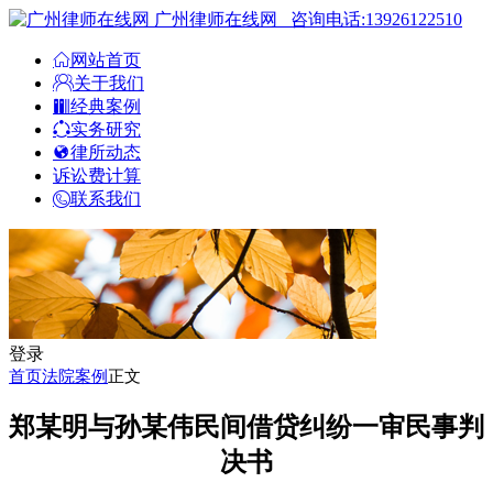
广州律师在线网
咨询电话:13926122510
网站首页
关于我们
经典案例
实务研究
律所动态
诉讼费计算
联系我们
登录
首页
法院案例
正文
郑某明与孙某伟民间借贷纠纷一审民事判
决书