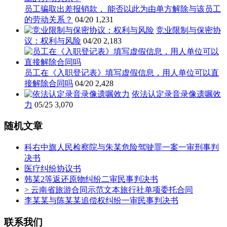
员工骗取出差报销款， 能否以此为由单方解除与该员工
的劳动关系？
04/20
1,231
竞业限制与保密协
议：权利与风险
04/20
2,183
员工在《入职登记表》填写虚假信息，用人单位可以直
接解除合同吗
04/20
2,428
依法认定录音录像遗嘱效
力
05/25
3,070
随机文章
科右中旗人民检察院与朱某危险驾驶罪一案一审刑事判
决书
医疗纠纷协议书
韩某2等返还原物纠纷二审民事判决书
> 云南省旅游合同示范文本旅行社单项委托合同
李某某与陈某某追偿权纠纷一审民事判决书
联系我们