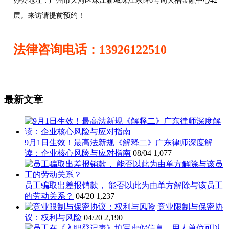
办公地址：
广州市天河区珠江新城珠江东路6号周大福金融中心42
层。来访请提前预约！
法律咨询电话：13926122510
最新文章
9月1日生效！最高法新规《解释二》广东律师深度解
读：企业核心风险与应对指南
08/04
1,077
员工骗取出差报销款， 能否以此为由单方解除与该员工
的劳动关系？
04/20
1,237
竞业限制与保密协
议：权利与风险
04/20
2,190