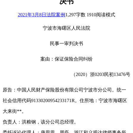
决书
2021年3月8日
法院案例
1,297
字数 1910
阅读模式
宁波市海曙区人民法院
民事一审判决书
案由：保证保险合同纠纷
（2020）浙0203民初13476号
原告：中国人民财产保险股份有限公司宁波市分公司。统一
社会信用代码91330200954233171R。住所地：宁波市海曙区
大来街**。
负责人：洪粮钢，该分公司总经理。
委托诉讼代理人：唐思思、周磊，浙江和义观达律师事务所