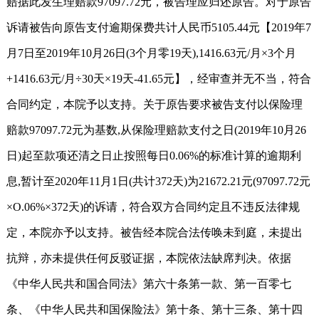
赔据此发生理赔款97097.72元，被告理应归还原告。对于原告
诉请被告向原告支付逾期保费共计人民币5105.44元【2019年7
月7日至2019年10月26日(3个月零19天),1416.63元/月×3个月
+1416.63元/月÷30天×19天-41.65元】，经审查并无不当，符合
合同约定，本院予以支持。关于原告要求被告支付以保险理
赔款97097.72元为基数,从保险理赔款支付之日(2019年10月26
日)起至款项还清之日止按照每日0.06%的标准计算的逾期利
息,暂计至2020年11月1日(共计372天)为21672.21元(97097.72元
×O.06%×372天)的诉请，符合双方合同约定且不违反法律规
定，本院亦予以支持。被告经本院合法传唤未到庭，未提出
抗辩，亦未提供任何反驳证据，本院依法缺席判决。依据
《中华人民共和国合同法》第六十条第一款、第一百零七
条、《中华人民共和国保险法》第十条、第十三条、第十四