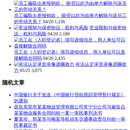
员工骗取出差报销款， 能否以此为由单方解除与该员工
的劳动关系？
04/20
1,236
竞业限制与保密协
议：权利与风险
04/20
2,189
员工在《入职登记表》填写虚假信息，用人单位可以直
接解除合同吗
04/20
2,435
依法认定录音录像遗嘱效
力
05/25
3,075
随机文章
中国银行关于发送《中国银行贷款跟踪管理暂行规定》
的通知
原告东莞市某某物业管理有限公司常宁分公司与被告吕
某某物业服务合同纠纷一案一审民事判决书
董某玲、郭某等与梅某等机动车交通事故责任纠纷一审
民事裁定书