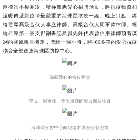
厚律師不畏寒冷，積極響應愛心捐贈活動，將抗疫物資和
溫暖傳遞到疫情最嚴重的海珠區抗疫一線。晚上11點，經
綸君厚高級合伙人李立律師、高級合伙人周軍偉律師、經
綸君厚第一黨支部副書記黨員先鋒代表曾信用律師頂着凜
冽的寒風親自搬運，歷經一個小時，將400多箱的愛心抗疫
物資全部送達海珠區防控中心。
滿載愛心的抗疫物資
李立、周軍偉、曾信用律師親自搬運物資
海珠區疾控中心向經綸君厚所頒發證書