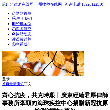
广州律师在线网
咨询电话:13926122510
网站首页
关于我们
经典案例
实务研究
律所动态
诉讼费计算
联系我们
登录
首页
最新资讯
正文
齊心抗疫，共克時艱丨廣東經綸君厚律師
事務所牽頭向海珠疾控中心捐贈新冠抗原