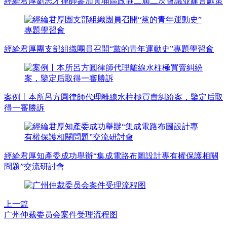
經綸君厚劉志才律師參加黃埔區政協二屆二次會議並建言獻策
經綸君厚團支部組織團員召開“黨的青年運動史”專題學習會
案例丨本所呂方圓律師代理離線水柱極買賣糾紛案，鑒定后取
得一審勝訴
經綸君厚知產委成功舉辦“集成電路布圖設計專有權保護相關
問題”交流研討會
上一篇
广州仲裁委员会案件受理流程图