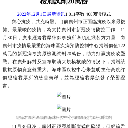
檢測試劑20萬份
2022年12月1日
最新资讯
1,811
字数 468
阅读模式
齊心抗疫，共克時艱。目前廣州市正面臨抗疫以來最複
雜、最嚴峻的疫情，為支持廣州市新冠疫情防控工作，11
月30日，廣東經綸君厚律師事務所牽頭組織各方力量，向
廣州市疫情最嚴重的海珠區疾病預防控制中心捐贈價值122
萬元的新冠病毒抗原檢測試劑20萬份，助力打贏抗疫攻堅
戰。在廣州解封及宣布取消大規模核酸的情況下，捐贈該
批抗原物資意義重大。海珠區疾控中心朱慧明主任高度評
價經綸君厚所的慈善義舉，並為經綸君厚頒發了榮譽證
書。
經綸君厚所牽頭向海珠疾控中心捐贈新冠抗原檢測試劑
11月30日晚，廣州正經歷着斷崖式的降溫，但經綸君