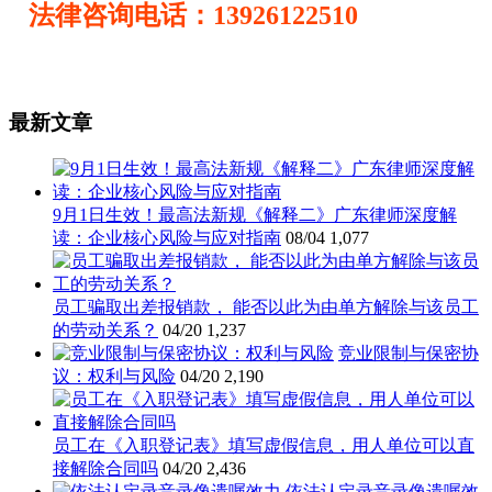
法律咨询电话：13926122510
最新文章
9月1日生效！最高法新规《解释二》广东律师深度解
读：企业核心风险与应对指南
08/04
1,077
员工骗取出差报销款， 能否以此为由单方解除与该员工
的劳动关系？
04/20
1,237
竞业限制与保密协
议：权利与风险
04/20
2,190
员工在《入职登记表》填写虚假信息，用人单位可以直
接解除合同吗
04/20
2,436
依法认定录音录像遗嘱效