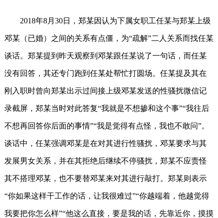
2018年8月30日，郑某因认为下属女职工任某与郑某上级
邓某（已婚）之间的关系有点僵，为“疏解”二人关系而找任某
谈话。郑某提到昨天观察到邓某跟任某说了一句话，而任某
没有回答，其还专门跑到任某处帮忙打圆场。任某提及其在
刚入职时曾向郑某出示过间接上级邓某发送的性骚扰微信记
录截屏，郑某当时对此答复“我就是不想掺和这个事”“我往后
不想再回答你后面的事情”“我是觉得有点怪，我也不敢问”。
谈话中，任某强调邓某是在对其进行性骚扰，邓某要求与其
发展男女关系，并在其拒绝后继续不停骚扰，郑某不应责怪
其不搭理邓某，也不要替邓某来对其进行敲打。郑某则表示
“你如果这样干工作的话，让我很难过”“你越端着，他越觉得
我要把你怎么样”“他这么直接，要是我的话，先靠近你，摸摸