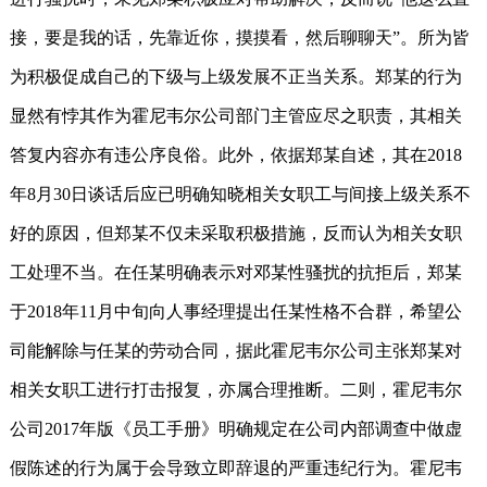
接，要是我的话，先靠近你，摸摸看，然后聊聊天”。所为皆
为积极促成自己的下级与上级发展不正当关系。郑某的行为
显然有悖其作为霍尼韦尔公司部门主管应尽之职责，其相关
答复内容亦有违公序良俗。此外，依据郑某自述，其在2018
年8月30日谈话后应已明确知晓相关女职工与间接上级关系不
好的原因，但郑某不仅未采取积极措施，反而认为相关女职
工处理不当。在任某明确表示对邓某性骚扰的抗拒后，郑某
于2018年11月中旬向人事经理提出任某性格不合群，希望公
司能解除与任某的劳动合同，据此霍尼韦尔公司主张郑某对
相关女职工进行打击报复，亦属合理推断。二则，霍尼韦尔
公司2017年版《员工手册》明确规定在公司内部调查中做虚
假陈述的行为属于会导致立即辞退的严重违纪行为。霍尼韦