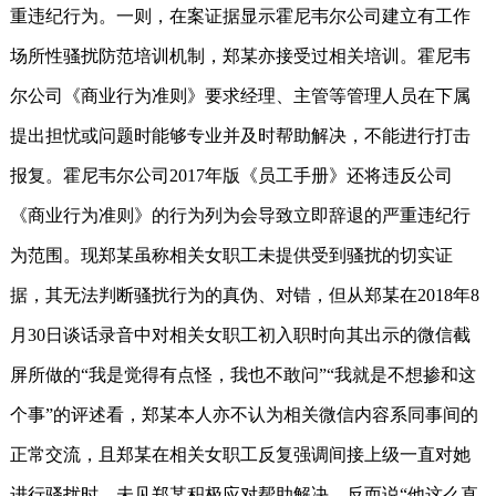
重违纪行为。一则，在案证据显示霍尼韦尔公司建立有工作
场所性骚扰防范培训机制，郑某亦接受过相关培训。霍尼韦
尔公司《商业行为准则》要求经理、主管等管理人员在下属
提出担忧或问题时能够专业并及时帮助解决，不能进行打击
报复。霍尼韦尔公司2017年版《员工手册》还将违反公司
《商业行为准则》的行为列为会导致立即辞退的严重违纪行
为范围。现郑某虽称相关女职工未提供受到骚扰的切实证
据，其无法判断骚扰行为的真伪、对错，但从郑某在2018年8
月30日谈话录音中对相关女职工初入职时向其出示的微信截
屏所做的“我是觉得有点怪，我也不敢问”“我就是不想掺和这
个事”的评述看，郑某本人亦不认为相关微信内容系同事间的
正常交流，且郑某在相关女职工反复强调间接上级一直对她
进行骚扰时，未见郑某积极应对帮助解决，反而说“他这么直