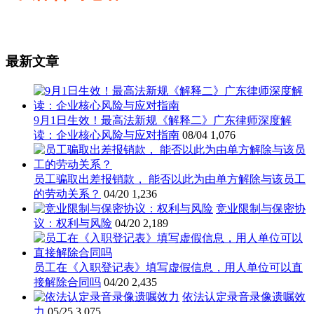
最新文章
9月1日生效！最高法新规《解释二》广东律师深度解
读：企业核心风险与应对指南
08/04
1,076
员工骗取出差报销款， 能否以此为由单方解除与该员工
的劳动关系？
04/20
1,236
竞业限制与保密协
议：权利与风险
04/20
2,189
员工在《入职登记表》填写虚假信息，用人单位可以直
接解除合同吗
04/20
2,435
依法认定录音录像遗嘱效
力
05/25
3,075