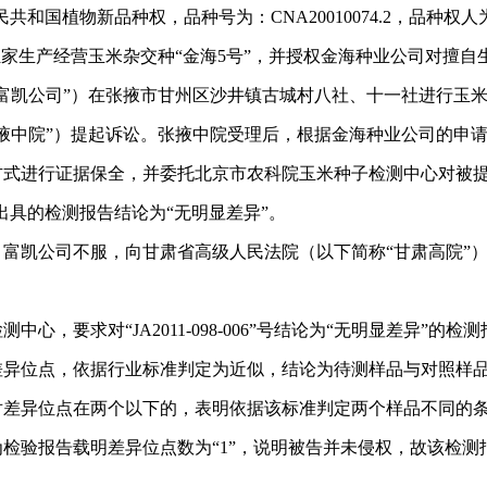
共和国植物新品种权，品种号为：CNA20010074.2，品种权
独家生产经营玉米杂交种“金海5号”，并授权金海种业公司对擅
“富凯公司”）在张掖市甘州区沙井镇古城村八社、十一社进行玉米
中院”）提起诉讼。张掖中院受理后，根据金海种业公司的申请，
方式进行证据保全，并委托北京市农科院玉米种子检测中心对被
出具的检测报告结论为“无明显差异”。
凯公司不服，向甘肃省高级人民法院（以下简称“甘肃高院”）
要求对“JA2011-098-006”号结论为“无明显差异”的
个差异位点，依据行业标准判定为近似，结论为待测样品与对照样
对差异位点在两个以下的，表明依据该标准判定两个样品不同的条
检验报告载明差异位点数为“1”，说明被告并未侵权，故该检测