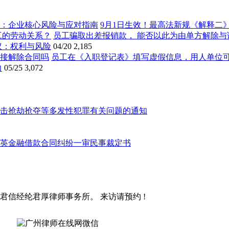
9月1日生效！最高法新规《解释二
员工骗取出差报销款， 能否以此为由单方解除与
议：权利与风险
04/20
2,185
员工在《入职登记表》填写虚假信息，用人单位
力
05/25
3,072
击抢劫抢夺等多发性犯罪有关问题的通知
英金融借款合同纠纷一审民事裁定书
君信经纶君厚律师事务所。 来访请预约 !