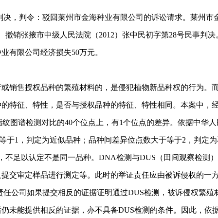
事判决，判令：驳回莱州市金海种业有限公司的诉讼请求。莱州市
判决：一、撤销张掖市中级人民法院（2012）张中民初字第28号民
业有限公司经济损失50万元。
销售授权品种的繁殖材料的，是侵犯植物新品种权的行为。而
种的特征、特性，是否与授权品种的特征、特性相同。本案中，
指纹图谱检测对比的40个位点上，有1个位点的差异。依据中华
异位点数等于1，判定为近似品种；品种间差异位点数大于等于2，判
，不足以认定不是同一品种。DNA检测与DUS（田间观察检测
提交审定样品进行测定等。此时的举证责任应由被诉侵权的一方
责任公司如果提交相反的证据证明通过DUS检测，被诉侵权繁
仍未能提供相反的证据，亦不具备DUS检测的条件。因此，依