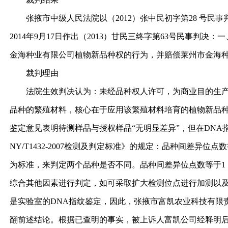
张掖市中级人民法院以（2012）张中民初字第28 号民
2014年9月17日作出（2013）甘民三终字第63号民事
金海种业有限公司植物新品种权的行为，并赔偿莱州市金海种
裁判理由
法院生效判决认为：未经品种权人许可，为商业目的生产或
品种的繁殖材料，核心在于应用该繁殖材料培育的植物新品
鉴定意见表明待测样品与授权样品“无明显差异”，但在DNA
NY/T1432-2007检测及判定标准》的规定：品种间差
为标准，来判定两个品种是否不同。品种间差异位点数等于1
综合其他因素进行判定，如可采取扩大检测位点进行加测以及
是实验室的DNA指纹鉴定，因此，张掖市富凯农业科技有限
翻前述结论。根据已查明的事实，被上诉人富凯公司经释明后