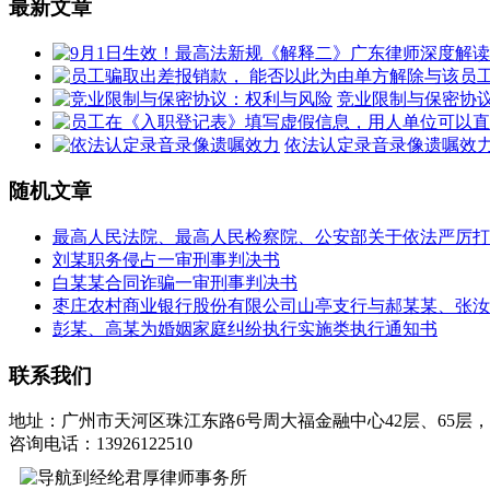
最新文章
竞业限制与保密协
依法认定录音录像遗嘱效
随机文章
最高人民法院、最高人民检察院、公安部关于依法严厉打
刘某职务侵占一审刑事判决书
白某某合同诈骗一审刑事判决书
枣庄农村商业银行股份有限公司山亭支行与郝某某、张汝
彭某、高某为婚姻家庭纠纷执行实施类执行通知书
联系我们
地址：广州市天河区珠江东路6号周大福金融中心42层、65层，
咨询电话：13926122510