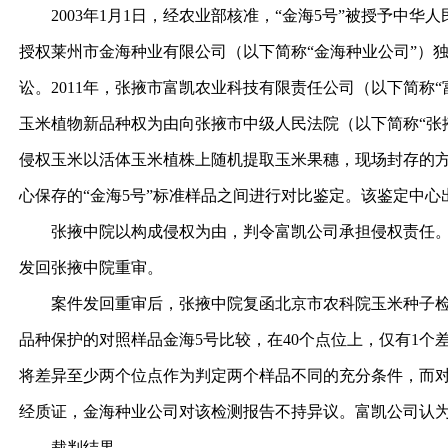
2003年1月1日，经农业部核准，“金海5号”被授予中华人民
授权莱州市金海种业有限公司（以下简称“金海种业公司”）
讼。2011年，张掖市富凯农业科技有限责任公司（以下简称
玉米植物新品种权为由向张掖市中级人民法院（以下简称“张掖
侵权玉米以活体玉米植株上随机提取玉米果穗，现场封存的
心保存的“金海5号”标准样品之间进行对比鉴定。该鉴定中心
张掖中院以构成侵权为由，判令富凯公司承担侵权责任。富
发回张掖中院重审。
案件发回重审后，张掖中院复函北京市农科院玉米种子检测中心，
品种保护的对照样品金海5号比较，在40个点位上，仅有1
将差异至少两个位点作为判定两个样品不同的充分条件，而
经质证，金海种业公司对该检测报告不持异议。富凯公司认为
裁判结果