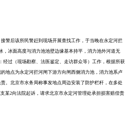
了。接警后该所民警赶到现场开展查找工作，于当晚在永定河拦
冰，冰面高度与消力池池壁边缘基本持平，消力池外河道无
内容为：经过（现场勘察、法医鉴定、走访群众等）工作，根据所获
现的地点为永定河拦河闸下游方向闸西侧消力池，消力池系卢
负责。北京市水务局称事发地点周边安装了防护栏杆，在多处
儿支某2向法院起诉，请求北京市永定河管理处承担损害赔偿责