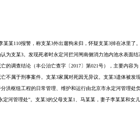
李某某110报警，称支某3外出遛狗未归，怀疑支某3掉在冰里
确认为支某3。发现死者时永定河拦河闸南侧消力池内池水表面结
3死亡的调查结论（丰公治亡查字〔2017〕第021号），主要
亡不属于刑事案件。支某3家属对死因无异议。支某3遗体被发
桥分洪枢纽工程的日常管理、维护和运行由北京市永定河管理处
永定河管理处”。支某3的父母支某1、马某某，妻子李某某和女