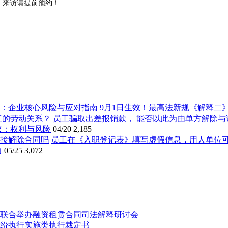
。来访请提前预约！
9月1日生效！最高法新规《解释二
员工骗取出差报销款， 能否以此为由单方解除与
议：权利与风险
04/20
2,185
员工在《入职登记表》填写虚假信息，用人单位
力
05/25
3,072
联合举办融资租赁合同司法解释研讨会
纷执行实施类执行裁定书