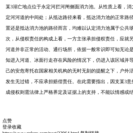
某3溺亡地点位于永定河拦河闸侧面消力池。从性质上看，
定河河道的中间处；从抵达路径来看，抵达消力池的正常路
置还是抵达消力池的路径而言，均难以认定消力池属于公共
次，从侵权责任的构成上看，一方主张承担侵权责任，应就
河道并非正常的活动、通行场所，依据一般常识即可知无论
知进入河道、冰面行走存在风险的情况下，仍进入该区域并
己的安危寄托在国家相关机构的无时无刻的提醒之下，户外
发生无过错，不应承担赔偿责任。在此需要指出，因支某3意
成侵权则需法律上严格界定及证据上的支持，不能以情感或
点赞
登录收藏