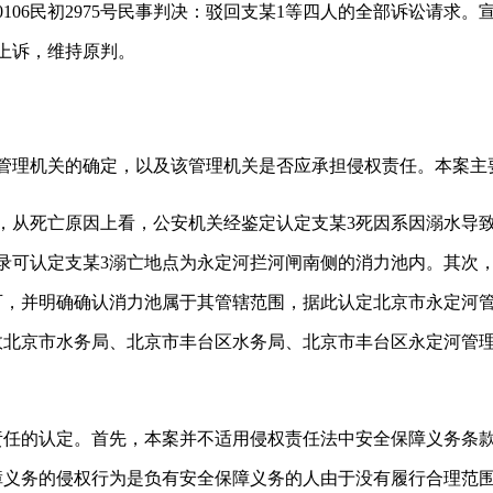
京0106民初2975号民事判决：驳回支某1等四人的全部诉讼请
驳回上诉，维持原判。
理机关的确定，以及该管理机关是否应承担侵权责任。本案主
从死亡原因上看，公安机关经鉴定认定支某3死因系因溺水导致
录可认定支某3溺亡地点为永定河拦河闸南侧的消力池内。其次
可，并明确确认消力池属于其管辖范围，据此认定北京市永定河管
故北京市水务局、北京市丰台区水务局、北京市丰台区永定河管理
的认定。首先，本案并不适用侵权责任法中安全保障义务条款
障义务的侵权行为是负有安全保障义务的人由于没有履行合理范