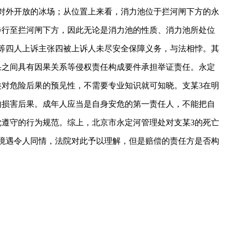
对外开放的冰场；从位置上来看，消力池位于拦河闸下方的永
步行至拦河闸下方，因此无论是消力池的性质、消力池所处位
等四人上诉主张四被上诉人未尽安全保障义务，与法相悖。其
果之间具有因果关系等侵权责任构成要件承担举证责任。永定
对危险后果的预见性，不需要专业知识就可知晓。支某3在明
的损害后果。成年人应当是自身安危的第一责任人，不能把自
遵守的行为规范。综上，北京市永定河管理处对支某3的死亡
庭境遇令人同情，法院对此予以理解，但是赔偿的责任方是否构