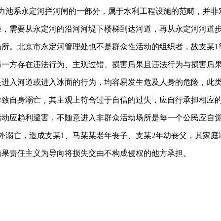
消力池系永定河拦河闸的一部分，属于水利工程设施的范畴，并非
径，需要从永定河的沿河河堤下楼梯到达河道，再从永定河河道
场所。北京市永定河管理处也不是群众性活动的组织者，故支某1
另一方存在违法行为、主观过错、损害后果且违法行为与损害后
是进入河道或进入冰面的行为，均容易发生危及人身的危险，此类
导致自身溺亡，其主观上符合过于自信的过失，应自行承担相应
活动应趋利避害，不随意进入非群众活动场所是每一个公民应自觉
外溺亡，造成支某1、马某某老年丧子、支某2年幼丧父，其家
结果责任主义为导向将损失交由不构成侵权的他方承担。