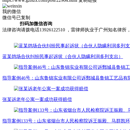
https://www.gzlszx.com/post/22964.html
复制链接
我的微信
微信号已复制
扫码加微信咨询
法律咨询请拨电话13926122510 ，雷律师执业于广州知
蓝某鸽场合伙纠纷民事起诉状（合伙人隐瞒利润多列支出）
指导案例46号：山东鲁锦实业有限公司诉鄄城县鲁锦工艺品
张某诉老年公寓一案成功获得赔偿
指导案例133号：山东省烟台市人民检察院诉王振殿、马群凯