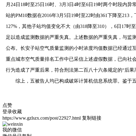
月24日18时至25日16时、3月3日4时至6日19时两个时段内异
站的PM10数据在2016年3月5日19时至22时由361下降至2
127%，其他子站均值变化不大（由318降至310），6日17
足以造成监测数据的严重失真。上述数据的严重失真，与监测
公布。长安子站空气质量监测的小时浓度均值数据已经通过互
重点城市空气质量排名工作中已采信上述虚假数据，已向社
行为造成了严重后果，符合刑法第二百八十六条规定的“后果
综上，五被告人均已构成破坏计算机信息系统罪。鉴于五
点赞
登录收藏
https://www.gzlszx.com/post/22927.html
复制链接
我的微信