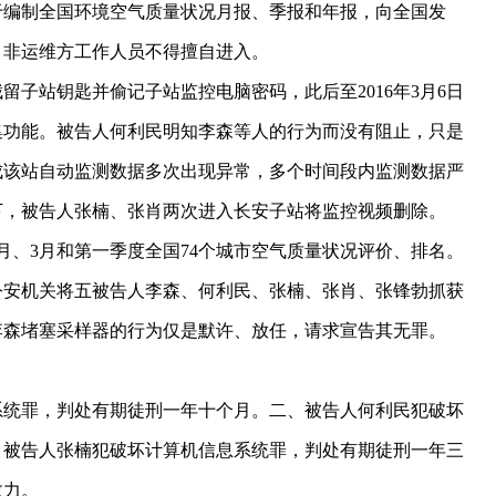
于编制全国环境空气质量状况月报、季报和年报，向全国发
，非运维方工作人员不得擅自进入。
子站钥匙并偷记子站监控电脑密码，此后至2016年3月6日
集功能。被告人何利民明知李森等人的行为而没有阻止，只是
成该站自动监测数据多次出现异常，多个时间段内监测数据严
使下，被告人张楠、张肖两次进入长安子站将监控视频删除。
2月、3月和第一季度全国74个城市空气质量状况评价、排名。
后公安机关将五被告人李森、何利民、张楠、张肖、张锋勃抓获
李森堵塞采样器的行为仅是默许、放任，请求宣告其无罪。
信息系统罪，判处有期徒刑一年十个月。二、被告人何利民犯破坏
、被告人张楠犯破坏计算机信息系统罪，判处有期徒刑一年三
效力。