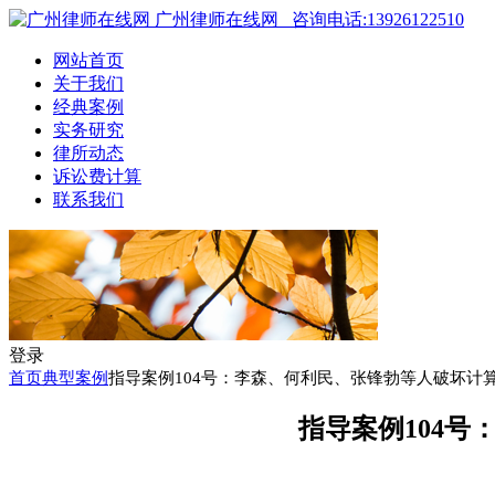
广州律师在线网
咨询电话:13926122510
网站首页
关于我们
经典案例
实务研究
律所动态
诉讼费计算
联系我们
登录
首页
典型案例
指导案例104号：李森、何利民、张锋勃等人破坏计
指导案例104