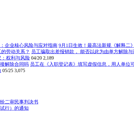
9月1日生效！最高法新规《解释二
员工骗取出差报销款， 能否以此为由单方解除与
议：权利与风险
04/20
2,189
员工在《入职登记表》填写虚假信息，用人单位
力
05/25
3,075
纷二审民事判决书
试行）的通知