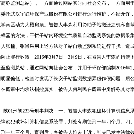
下简称监测总站），一方面通过网站实时向社会公布，一方面用
站委托武汉宇虹环保产业股份有限公司进行运行维护，不经允许
学南区动力大楼房顶。被告人李森利用协助子站搬迁之机私自截留
采样器的方法，干扰子站内环境空气质量自动监测系统的数据采
告人张楠、张肖采用上述方法对子站自动监测系统进行干扰，造
止罪行败露，2016年3月7日、3月9日，在被告人李森的指
送至监测总站，通过网站向社会公布，并用于环保部编制2016年
站数据明显偏低，检查时发现了长安子站监测数据弄虚作假问题，
肖在庭审中均承认指控属实，被告人何利民在庭审中辩解称其对
16）陕01刑初233号刑事判决：一、被告人李森犯破坏计算机
张锋勃犯破坏计算机信息系统罪，判处有期徒刑一年四个月。四
徒刑一年三个月。宣判后，各被告人均未上诉，判决已发生法律