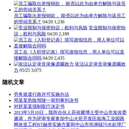
员工骗取出差报销款， 能否以此为由单方解除与该员工
的劳动关系？
04/20
1,236
竞业限制与保密协
议：权利与风险
04/20
2,189
员工在《入职登记表》填写虚假信息，用人单位可以直
接解除合同吗
04/20
2,435
依法认定录音录像遗嘱效
力
05/25
3,075
随机文章
劳务派遣行政许可实施办法
邓某某危险驾驶一审刑事判决书
对舒某某强制医疗决定书
2013年5月10日，我所合伙人苏祖耀博士受中山市发改委
邀请，作为评审专家参加中山火炬开发区临海工业园路
网改造工程BT融资实施方案和中山市坦洲镇污水处理厂