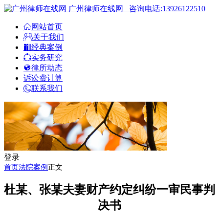
广州律师在线网
咨询电话:13926122510
网站首页
关于我们
经典案例
实务研究
律所动态
诉讼费计算
联系我们
登录
首页
法院案例
正文
杜某、张某夫妻财产约定纠纷一审民事判
决书