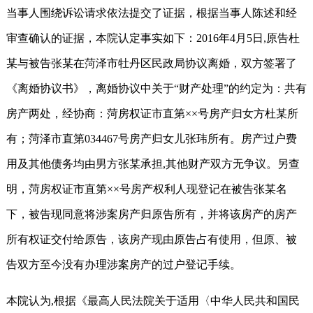
当事人围绕诉讼请求依法提交了证据，根据当事人陈述和经
审查确认的证据，本院认定事实如下：2016年4月5日,原告杜
某与被告张某在菏泽市牡丹区民政局协议离婚，双方签署了
《离婚协议书》，离婚协议中关于“财产处理”的约定为：共有
房产两处，经协商：菏房权证市直第××号房产归女方杜某所
有；菏泽市直第034467号房产归女儿张玮所有。房产过户费
用及其他债务均由男方张某承担,其他财产双方无争议。另查
明，菏房权证市直第××号房产权利人现登记在被告张某名
下，被告现同意将涉案房产归原告所有，并将该房产的房产
所有权证交付给原告，该房产现由原告占有使用，但原、被
告双方至今没有办理涉案房产的过户登记手续。
本院认为,根据《最高人民法院关于适用〈中华人民共和国民