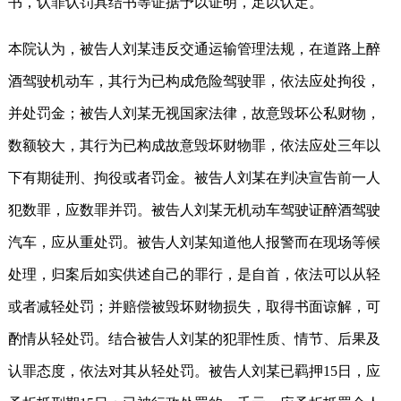
书，认罪认罚具结书等证据予以证明，足以认定。
本院认为，被告人刘某违反交通运输管理法规，在道路上醉
酒驾驶机动车，其行为已构成危险驾驶罪，依法应处拘役，
并处罚金；被告人刘某无视国家法律，故意毁坏公私财物，
数额较大，其行为已构成故意毁坏财物罪，依法应处三年以
下有期徒刑、拘役或者罚金。被告人刘某在判决宣告前一人
犯数罪，应数罪并罚。被告人刘某无机动车驾驶证醉酒驾驶
汽车，应从重处罚。被告人刘某知道他人报警而在现场等候
处理，归案后如实供述自己的罪行，是自首，依法可以从轻
或者减轻处罚；并赔偿被毁坏财物损失，取得书面谅解，可
酌情从轻处罚。结合被告人刘某的犯罪性质、情节、后果及
认罪态度，依法对其从轻处罚。被告人刘某已羁押15日，应