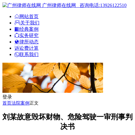
广州律师在线网
咨询电话:13926122510
网站首页
关于我们
经典案例
实务研究
律所动态
诉讼费计算
联系我们
登录
首页
法院案例
正文
刘某故意毁坏财物、危险驾驶一审刑事判
决书