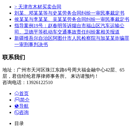
> 天津市木材买卖合同
刘某、邓某某等与史某劳务合同纠纷一审民事裁定书
侯某某与李某某、吴某某劳务合同纠纷一审民事裁定书
指导案例19号：赵春明等诉烟台市福山区汽车运输公
司、卫德平等机动车交通事故责任纠纷案相关报道
新疆维吾尔自治区阿图什市人民检察院与加某某诈骗罪
一审刑事判决书
联系我们
地址：广州市天河区珠江东路6号周大福金融中心42层、65
层，君信经纶君厚律师事务所。 来访请预约 !
咨询电话：13926122510
首页
简介
导航
咨询
目录