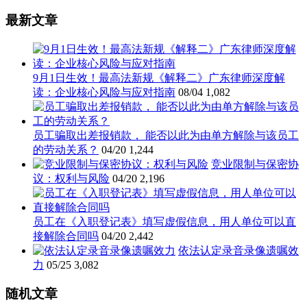
最新文章
9月1日生效！最高法新规《解释二》广东律师深度解
读：企业核心风险与应对指南
08/04
1,082
员工骗取出差报销款， 能否以此为由单方解除与该员工
的劳动关系？
04/20
1,244
竞业限制与保密协
议：权利与风险
04/20
2,196
员工在《入职登记表》填写虚假信息，用人单位可以直
接解除合同吗
04/20
2,442
依法认定录音录像遗嘱效
力
05/25
3,082
随机文章