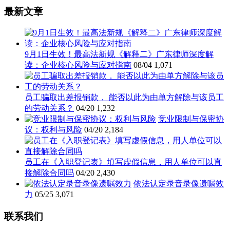
最新文章
9月1日生效！最高法新规《解释二》广东律师深度解
读：企业核心风险与应对指南
08/04
1,071
员工骗取出差报销款， 能否以此为由单方解除与该员工
的劳动关系？
04/20
1,232
竞业限制与保密协
议：权利与风险
04/20
2,184
员工在《入职登记表》填写虚假信息，用人单位可以直
接解除合同吗
04/20
2,430
依法认定录音录像遗嘱效
力
05/25
3,071
联系我们