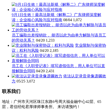
9月1日生效！最高法新规《解释二》广东律师深度解
读：企业核心风险与应对指南
08/04
1,072
员工骗取出差报销款， 能否以此为由单方解除与该员工
的劳动关系？
04/20
1,233
竞业限制与保密协
议：权利与风险
04/20
2,185
员工在《入职登记表》填写虚假信息，用人单位可以直
接解除合同吗
04/20
2,431
依法认定录音录像遗嘱效
力
05/25
3,072
联系我们
地址：广州市天河区珠江东路6号周大福金融中心42层、65
层，君信经纶君厚律师事务所。 来访请预约 !