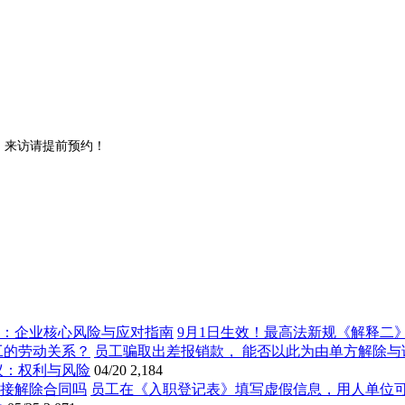
。来访请提前预约！
9月1日生效！最高法新规《解释二
员工骗取出差报销款， 能否以此为由单方解除与
议：权利与风险
04/20
2,184
员工在《入职登记表》填写虚假信息，用人单位