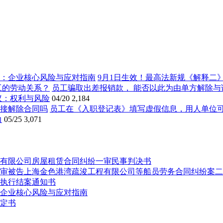
9月1日生效！最高法新规《解释二
员工骗取出差报销款， 能否以此为由单方解除与
议：权利与风险
04/20
2,184
员工在《入职登记表》填写虚假信息，用人单位
力
05/25
3,071
有限公司房屋租赁合同纠纷一审民事判决书
审被告上海金色港湾疏浚工程有限公司等船员劳务合同纠纷案二
执行结案通知书
：企业核心风险与应对指南
定书