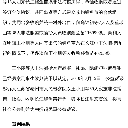
等13人明知长江鳗鱼苗系非法捕捞所得，单独收购或者通过
签订合伙协议、共同出资等方式建立收购鳗鱼苗的合伙组
织，共同出资收购并统一对外出售，向高锦初等7人以及董瑞
山等38人非法贩卖或捕捞人员收购鳗鱼苗116999条。秦利兵
在明知王小朋等人向其出售的鳗鱼苗系在长江中非法捕捞所
得的情况下，仍多次向王小朋等人收购鳗鱼苗40263条。
王小朋等人非法捕捞水产品罪、掩饰、隐瞒犯罪所得罪
已经另案刑事生效判决予以认定。2019年7月15日，公益诉讼
起诉人江苏省泰州市人民检察院以王小朋等59人实施非法捕
捞、贩卖、收购长江鳗鱼苗行为，破坏长江生态资源，损害
社会公共利益为由提起民事公益诉讼。
裁判结果