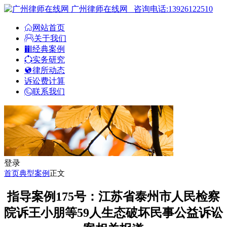
广州律师在线网
咨询电话:13926122510
网站首页
关于我们
经典案例
实务研究
律所动态
诉讼费计算
联系我们
登录
首页
典型案例
正文
指导案例175号：江苏省泰州市人民检察
院诉王小朋等59人生态破坏民事公益诉讼