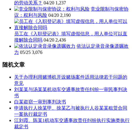
的劳动关系？
04/20
1,237
竞业限制与保密协
议：权利与风险
04/20
2,190
员工在《入职登记表》填写虚假信息，用人单位可以直
接解除合同吗
04/20
2,436
依法认定录音录像遗嘱效
力
05/25
3,076
随机文章
关于办理利用赌博机开设赌场案件适用法律若干问题的
意见
刘某某与汤某某机动车交通事故责任纠纷一审民事判决
书
白某盗窃一审刑事判决书
申请执行人徐某甲、徐某乙与被执行人谷某某租赁合同
一案执行裁定书
江刘霞、陈某1机动车交通事故责任纠纷执行实施类执行
裁定书