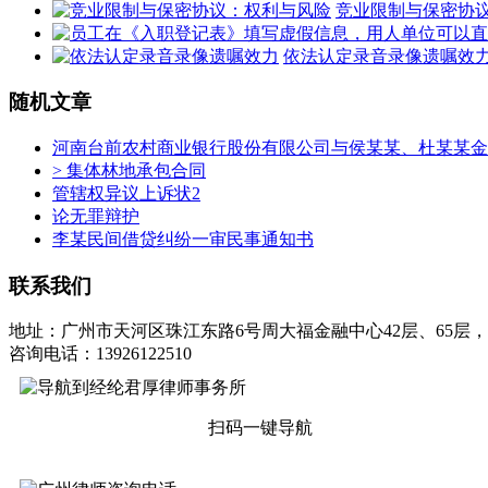
竞业限制与保密协
依法认定录音录像遗嘱效
随机文章
河南台前农村商业银行股份有限公司与侯某某、杜某某金
> 集体林地承包合同
管辖权异议上诉状2
论无罪辩护
李某民间借贷纠纷一审民事通知书
联系我们
地址：广州市天河区珠江东路6号周大福金融中心42层、65层，
咨询电话：13926122510
扫码一键导航