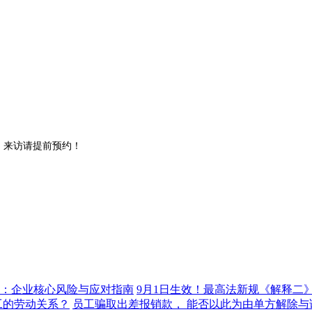
。来访请提前预约！
9月1日生效！最高法新规《解释二
员工骗取出差报销款， 能否以此为由单方解除与