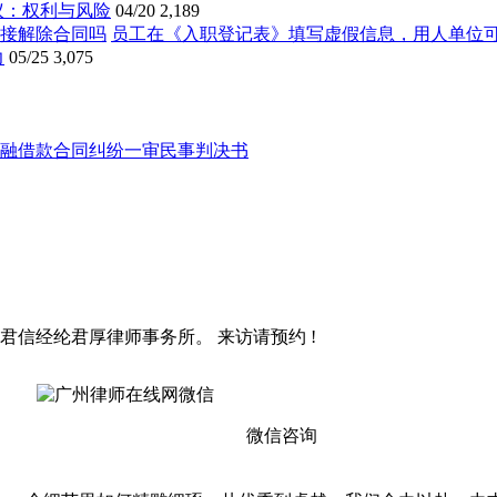
议：权利与风险
04/20
2,189
员工在《入职登记表》填写虚假信息，用人单位
力
05/25
3,075
融借款合同纠纷一审民事判决书
君信经纶君厚律师事务所。 来访请预约 !
微信咨询